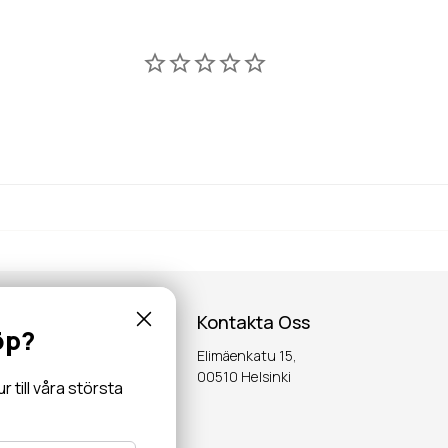
Kontakta Oss
öp?
Elimäenkatu 15,
inspiration,
00510 Helsinki
till våra största
OK