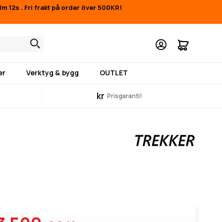
21m 12s
.
Fri frakt på order över 500KR!
Min kund
er
Verktyg & bygg
OUTLET
kr
Prisgaranti!