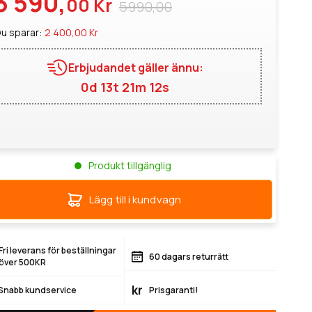
3 590,
00 Kr
5990,00
u sparar:
2 400,00 Kr
Erbjudandet gäller ännu:
0d 13t 21m 12s
Produkt tillgänglig
Lägg till i kundvagn
Fri leverans för beställningar
60 dagars returrätt
över 500KR
kr
Snabb kundservice
Prisgaranti!