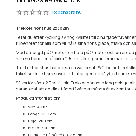
TILLÄGGSINFORMATION
Recensera nu
Trekker hönshus 2x3x2m
Letar du efter kyckling av hög kvalitet till dina fjäderfävänner
tillbehöret för alla som vill hålla sina höns glada, friska och sä
Med en längd på 2 meter, en höjd på 2 meter och en bredd p
har en diameter på cirka 2,5 cm, vilket garanterar maximal v
Trekker hönshus har också galvaniserat PVC-belagt metalln
taket ser inte bara snyggt ut, utan ger också ytterligare s
Så varför vänta? Beställ din Trekker hönshus idag och ge di
garanterat att ge dina fjäderfävänner många år av komfort 
Produktinformation:
Vikt: 43 kg
Längd: 200 cm
Höjd: 200 cm
Bredd: 300 cm
Diameter på hålen ca. 2,5 cm