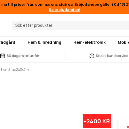
n nu till priser från sommarens slutrea. Erbjudanden gäller i
0d 13t 
Se erbjudanden!
trädgård
Hem & inredning
Hem-elektronik
Möbl
60 dagars returrätt
Snabb kundservice
r hönshus 2x3x2m
-2400 KR