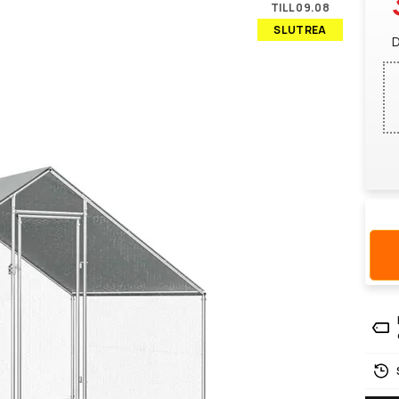
TILL 09.08
SLUTREA
D