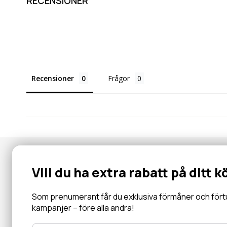
RECENSIONER
Recensioner
Frågor
Nyhetsbrev
Vill du ha extra rabatt på ditt k
Gå med i vår community för specialerbjudanden, information, 
inbjudningar och mycket mer.
Som prenumerant får du exklusiva förmåner och förtur 
kampanjer – före alla andra!