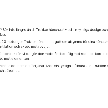
? Sök inte längre än till Trekker
hönshus
! Med sin rymliga design och
kra.
å 3 meter ger Trekker hönshuset gott om utrymme för dina höns att r
entilation och skydd mot rovdjur.
ät och ramrör, vilket gör den motståndskraftig mot rost och korro
kydd mot elementen.
na höns det hem de förtjänar! Med sin rymliga, hållbara konstruktio
och säkerhet.