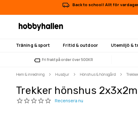
Back to school! Allt för vardage
Träning & sport
Fritid & outdoor
Utemiljö & 
Fri frakt på order över 500KR
Hem & inredning
Husdjur
Hönshus & hönsgård
Trekke
Trekker hönshus 2x3x2m
Hoppa
Hoppa
till
till