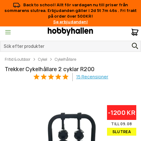
Back to school! Allt för vardagen nu till priser från
sommarens slutrea. Erbjudanden gäller i
2d 5t 7m 45s
.
Fri frakt
på order över 500KR!
Se erbjudanden!
M
Fritid & outdoor
Cykel
Cykelhållare
Trekker Cykelhållare 2 cyklar R200
15
Recensioner
Hoppa
Hoppa
-1200 KR
till
till
slutet
början
TILL 09.08
av
av
SLUTREA
bildgalleriet
bildgalleriet