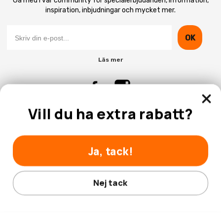
Gå med i vår community för specialerbjudanden, information,
inspiration, inbjudningar och mycket mer.
OK
Läs mer
Vill du ha extra rabatt?
Kontakta Oss
Kundtjänst
Ja, tack!
Nej tack
© 2026 Hobbyhallen.se