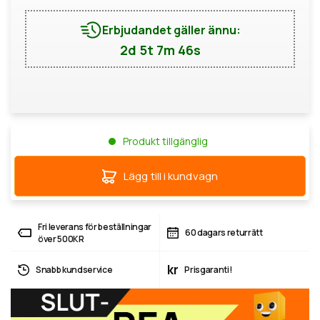
Erbjudandet gäller ännu:
2d 5t 7m 45s
Produkt tillgänglig
Lägg till i kundvagn
Fri leverans för beställningar
60 dagars returrätt
över 500KR
kr
Snabb kundservice
Prisgaranti!