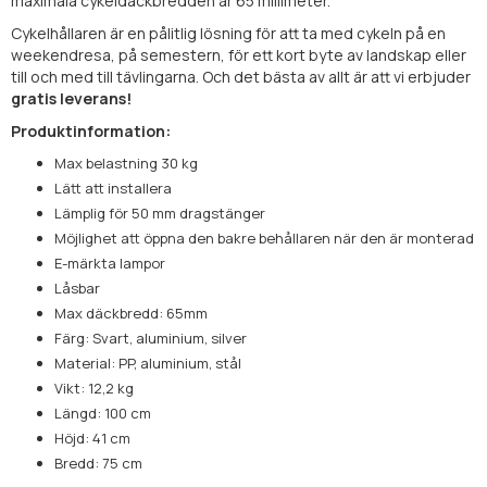
maximala cykeldäckbredden är 65 millimeter.
Cykelhållaren är en pålitlig lösning för att ta med cykeln på en
weekendresa, på semestern, för ett kort byte av landskap eller
till och med till tävlingarna. Och det bästa av allt är att vi erbjuder
gratis leverans!
Produktinformation:
Max belastning 30 kg
Lätt att installera
Lämplig för 50 mm dragstänger
Möjlighet att öppna den bakre behållaren när den är monterad
E-märkta lampor
Låsbar
Max däckbredd: 65mm
Färg: Svart, aluminium, silver
Material: PP, aluminium, stål
Vikt: 12,2 kg
Längd: 100 cm
Höjd: 41 cm
Bredd: 75 cm