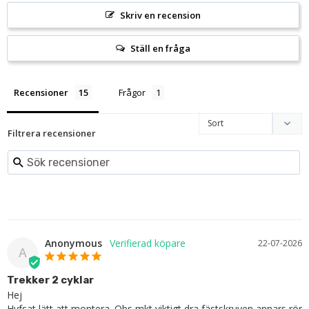
Skriv en recension
Ställ en fråga
Recensioner
Frågor
Filtrera recensioner
Anonymous
22-07-2026
A
Trekker 2 cyklar
Hej

Hyfsat lätt att montera. Obs mkt viktigt dra fästskruven annars rör 