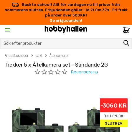
Back to school! Allt för vardagen nu till priser från
sommarens slutrea. Erbjudanden gäller i
1d 7t 0m 37s
.
Fri frakt
på order över 500KR!
Se erbjudanden!
M
Fritid & outdoor
Jakt
Åtelkameror
Trekker 5 x Åtelkamera set - Sändande 2G
Hoppa
Hoppa
-3060 KR
till
till
slutet
början
TILL 09.08
av
av
SLUTREA
bildgalleriet
bildgalleriet