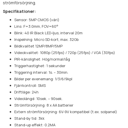
strömförsörjning.
Specifikationer:
Sensor: 5MP CMOS (väri)
Lins: F=3.0mm, FOV=60°
Blink: 40 IR Black LED-ljus, interval 20m
Inspelning: Micro SD-kort, max. 32Gb
Bildkvalitet 12MP/8MP/5MP
Videokvalitet: 1080p (25fps) / 720p (25fps) / VGA (30fps)
PIR-känslighet: Hög/normal/låg
Triggerhastighet: 1 sekunder
Triggering interval: 1s. – 30min.
Bilder per evenemang: 1/3/6/9kpl
Fjärrkontroll: SMS
Driftläge: 24h
Videolängd: 10sek. – 90sek.
Strömförsörjning: 8 x AA batterier
Extern strömförsörjning: 6V-9V kompatibel (t.ex. solpanel)
Stand-by tid: 3kk
Stand-up effekt: 0.2MA