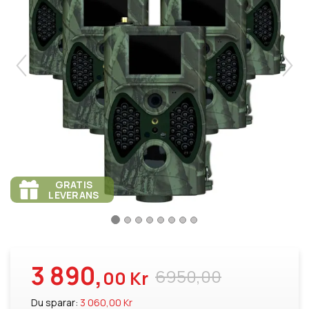
GRATIS
LEVERANS
3 890,
6950,00
00 Kr
Du sparar:
3 060,00 Kr