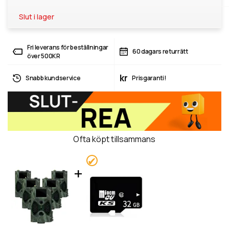
Slut i lager
Fri leverans för beställningar
60 dagars returrätt
över 500KR
kr
Snabb kundservice
Prisgaranti!
Ofta köpt tillsammans