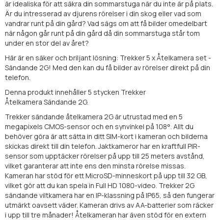
är idealiska för att säkra din sommarstuga när du inte är på plats.
Är du intresserad av djurens rörelser i din skog eller vad som
vandrar runt på din gård? Vad sägs om att få bilder omedelbart
när någon går runt på din gård då din sommarstuga står tom
under en stor del av året?
Här är en säker och briljant lösning: Trekker 5 x Åtelkamera set -
Sändande 2G! Med den kan du få bilder av rörelser direkt på din
telefon.
Denna produkt innehåller 5 stycken Trekker
Åtelkamera Sändande 2G.
Trekker sändande åtelkamera 2G är utrustad med en 5
megapixels CMOS-sensor och en synvinkel på 108°. Allt du
behöver göra är att sätta in ditt SIM-kort i kameran och bilderna
skickas direkt till din telefon. Jaktkameror har en kraftfull PIR-
sensor som upptäcker rörelser på upp till 25 meters avstånd,
vilket garanterar att inte ens den minsta rörelse missas.
Kameran har stöd för ett MicroSD-minneskort på upp till 32 GB,
vilket gör att du kan spela in Full HD 1080-video. Trekker 2G
sändande viltkamera har en IP-klassning på IP65, så den fungerar
utmärkt oavsett väder. Kameran drivs av AA-batterier som räcker
i upp till tre månader! Åtelkameran har även stöd för en extern