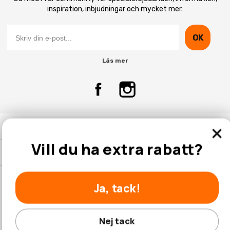
inspiration, inbjudningar och mycket mer.
OK
Läs mer
Kontakta Oss
Vill du ha extra rabatt?
Kundtjänst
Ja, tack!
© 2026 Hobbyhallen.se
Nej tack