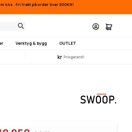
55m 43s
.
Fri frakt på order över 500KR!
Min kund
er
Verktyg & bygg
OUTLET
kr
Prisgaranti!