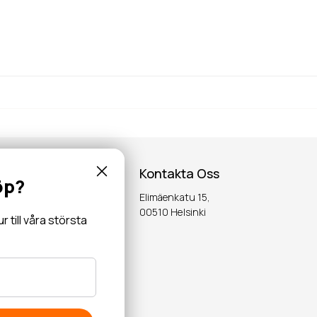
Kontakta Oss
öp?
Elimäenkatu 15,
inspiration,
00510 Helsinki
till våra största
OK