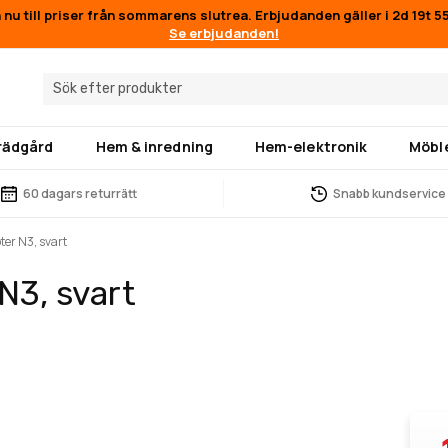
 nu till priser från sommarens slutrea. Erbjudanden gäller i
2d 19t 
Se erbjudanden!
trädgård
Hem & inredning
Hem-elektronik
Möbl
60 dagars returrätt
Snabb kundservice
ter N3, svart
N3, svart