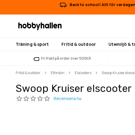
Back to school! Allt för vardagen
Träning & sport
Fritid & outdoor
Utemiljö & 
Fri frakt på order över 500KR
Fritid & outdoor
Elfordon
Elscooters
Swoop Kruiser elscoo
Swoop Kruiser elscooter 
Hoppa
Hoppa
till
till