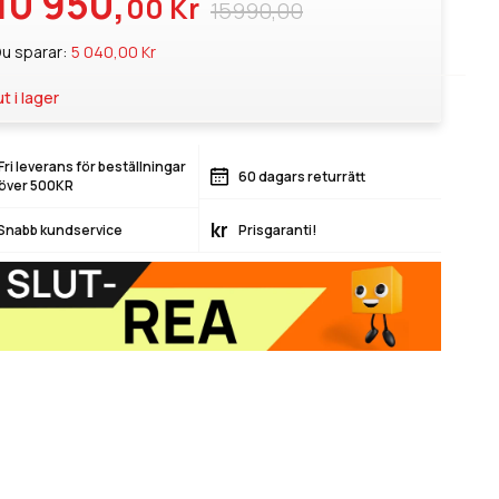
10 950,
00 Kr
15990,00
u sparar:
5 040,00 Kr
ut i lager
Fri leverans för beställningar
60 dagars returrätt
över 500KR
kr
Snabb kundservice
Prisgaranti!