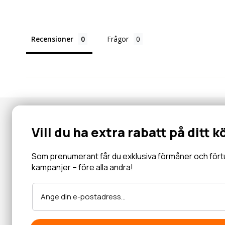
Recensioner
Frågor
Nyhetsbrev
Vill du ha extra rabatt på ditt k
Gå med i vår community för specialerbjudanden, information, 
inbjudningar och mycket mer.
Som prenumerant får du exklusiva förmåner och förtur 
kampanjer – före alla andra!
Läs mer