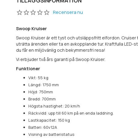
TILLÄGGSINFORMATION
Recensera nu
Swoop Kruiser
Swoop Kruiser är ett tyst och utsläppsfritt elfordon. Cruise
uträtta ärenden eller ta en avkopplande tur. Kraftfulla LED-
du får en miljövänlig och bekymmersfri resa!
Vi erbjuder två års garanti på Swoop Kruiser.
Funktioner
Vikt: 55 kg
Längd: 1750 mm
Höjd: 750mm
Bredd: 700mm
Högsta hastighet: 20 km/h
Räckvidd: upp till 60 km på en enda laddning.
Lastkapacitet: 150 kg
Batteri: 60v12A
Visning av batteristatus