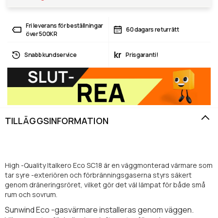
Fri leverans för beställningar
60 dagars returrätt
över 500KR
kr
Snabb kundservice
Prisgaranti!
TILLÄGGSINFORMATION
High -Quality Italkero Eco SC18 är en väggmonterad värmare som
tar syre -exteriören och förbränningsgaserna styrs säkert
genom dräneringsröret, vilket gör det väl lämpat för både små
rum och sovrum.
Sunwind Eco -gasvärmare installeras genom väggen.