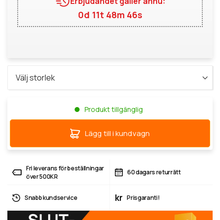
Erbjudandet gäller ännu:
0d 11t 48m 45s
Produkt tillgänglig
Lägg till i kundvagn
Fri leverans för beställningar
60 dagars returrätt
över 500KR
kr
Snabb kundservice
Prisgaranti!