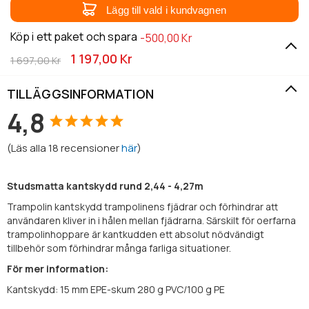
Lägg till vald i kundvagnen
Köp i ett paket och spara
-500,00 Kr
1 197,00 Kr
1 697,00 Kr
TILLÄGGSINFORMATION
4,8
(
Läs alla
18
recensioner
här
)
Studsmatta kantskydd rund 2,44 - 4,27m
Trampolin kantskydd trampolinens fjädrar och förhindrar att
användaren kliver in i hålen mellan fjädrarna. Särskilt för oerfarna
trampolinhoppare är kantkudden ett absolut nödvändigt
tillbehör som förhindrar många farliga situationer.
För mer information:
Kantskydd: 15 mm EPE-skum 280 g PVC/100 g PE