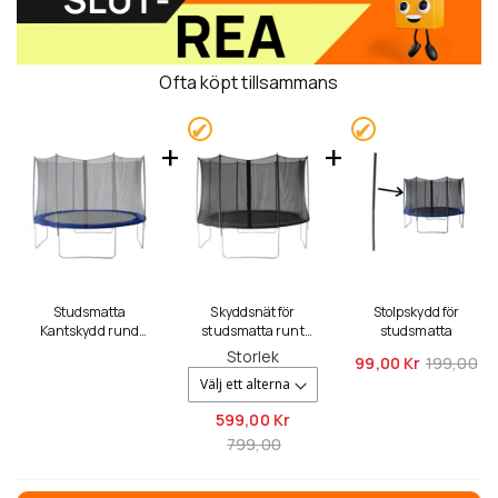
Ofta köpt tillsammans
Studsmatta
Skyddsnät för
Stolpskydd för
Kantskydd rund
studsmatta runt
studsmatta
2,44 - 4,27m
2,44 - 4,27m
Storlek
99,
00 Kr
199,00
599,
00 Kr
799,00