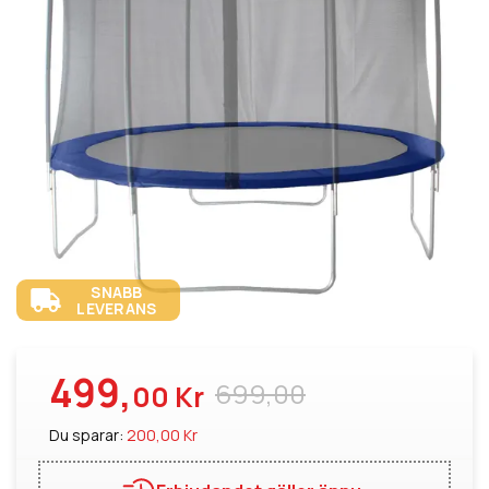
SNABB
LEVERANS
499,
699,00
00 Kr
Du sparar:
200,00 Kr