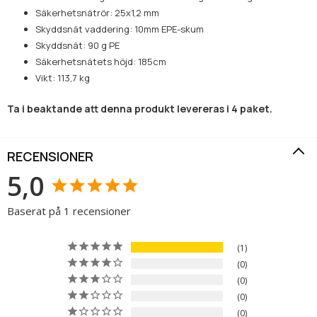
Säkerhetsnätrör: 25x1,2 mm
Skyddsnät vaddering: 10mm EPE-skum
Skyddsnät: 90 g PE
Säkerhetsnätets höjd: 185cm
Vikt: 113,7 kg
Ta i beaktande att denna produkt levereras i 4 paket.
RECENSIONER
5,0
Baserat på 1 recensioner
1
0
0
0
0