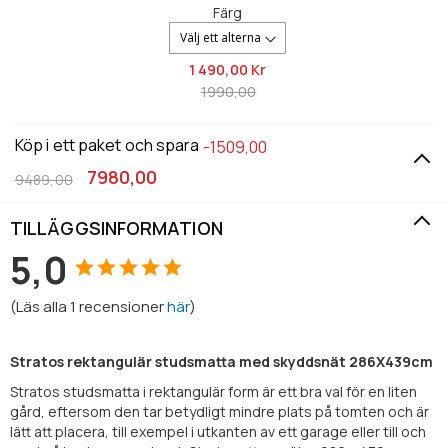
skyddsnät
Färg
286X439cm
1 490,
00 Kr
1990,00
Köp i ett paket och spara
-1509,00
7980,00
9489,00
TILLÄGGSINFORMATION
5,0
(
Läs alla
1
recensioner
här
)
Stratos rektangulär studsmatta med skyddsnät 286X439cm
Stratos studsmatta i rektangulär form är ett bra val för en liten
gård, eftersom den tar betydligt mindre plats på tomten och är
lätt att placera, till exempel i utkanten av ett garage eller till och