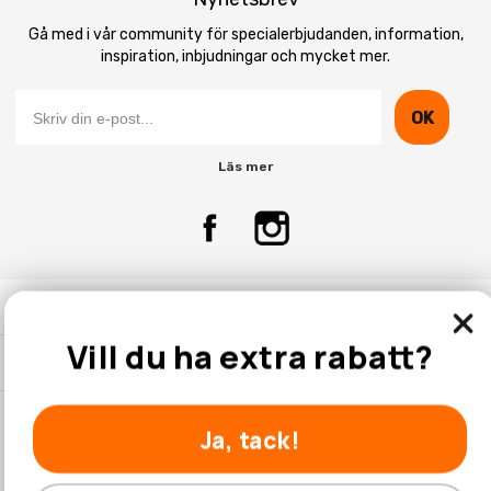
Gå med i vår community för specialerbjudanden, information,
inspiration, inbjudningar och mycket mer.
OK
Läs mer
Kontakta Oss
Vill du ha extra rabatt?
Kundtjänst
Ja, tack!
© 2026 Hobbyhallen.se