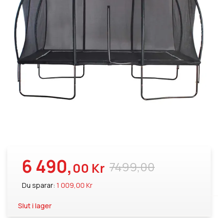
6 490,
7499,00
00 Kr
Du sparar:
1 009,00 Kr
Slut i lager