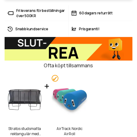
Fri leverans för beställningar
60 dagars returrätt
över 500KR
kr
Snabb kundservice
Prisgaranti!
Ofta köpt tillsammans
Stratos studsmatta
AirTrack Nordic
rektangulär med
AirRoll