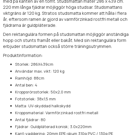
med på kanten av en tomt. Studsmattan mäter 286 x 439 cm.
220 mm långa fjädrar möjliggör höga studsar. Studsmattans
viktgräns är 120 kg. Stratos studsmatta kommer att hålla i flera
år, eftersom ramen är gjord av varmförzinkad rostfri metall och
fjädrarna är guldpläterade.
Den rektangulära formen på studsmattan möjliggör anständiga
hopp och stunts framåt eller bakåt. Med sin rektangulära form
erbjuder studsmattan också större träningsutrymmen.
Produktinformation:
Storlek: 286X439cm
Användar max. vikt: 120 kg
Ramhöjd: 88cm
Antal ben: 4
Kroppsrörsstorlek: 50x2,0 mm
Fotstorlek: 38x1,5 mm
Matta: UV-skyddad halkskydd
Kroppsmaterial: Varmförzinkad rostfri metall
Antal fjädrar: 80
Fjädrar: Guldpläterad konisk; 3.0x220mm
Kant-vaddering: 20mm EPE-skum 310g PVC / 130g PE