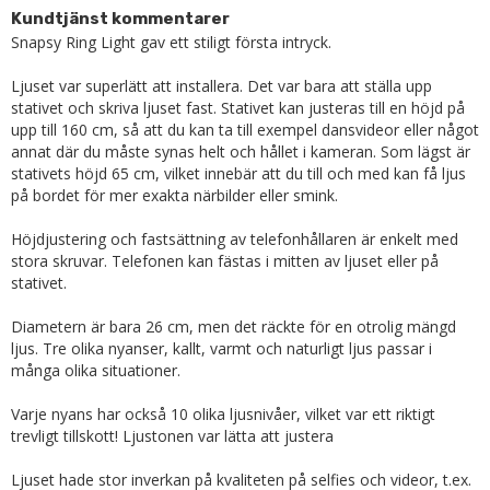
Kundtjänst kommentarer
Snapsy Ring Light gav ett stiligt första intryck.

Ljuset var superlätt att installera. Det var bara att ställa upp 
stativet och skriva ljuset fast. Stativet kan justeras till en höjd på 
upp till 160 cm, så att du kan ta till exempel dansvideor eller något 
annat där du måste synas helt och hållet i kameran. Som lägst är 
stativets höjd 65 cm, vilket innebär att du till och med kan få ljus 
på bordet för mer exakta närbilder eller smink.

Höjdjustering och fastsättning av telefonhållaren är enkelt med 
stora skruvar. Telefonen kan fästas i mitten av ljuset eller på 
stativet.

Diametern är bara 26 cm, men det räckte för en otrolig mängd 
ljus. Tre olika nyanser, kallt, varmt och naturligt ljus passar i 
många olika situationer.

Varje nyans har också 10 olika ljusnivåer, vilket var ett riktigt 
trevligt tillskott! Ljustonen var lätta att justera

Ljuset hade stor inverkan på kvaliteten på selfies och videor, t.ex. 