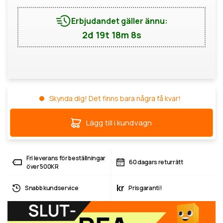
Erbjudandet gäller ännu:
2d 19t 18m 8s
Skynda dig! Det finns bara några få kvar!
Lägg till i kundvagn
Fri leverans för beställningar
60 dagars returrätt
över 500KR
kr
Snabb kundservice
Prisgaranti!