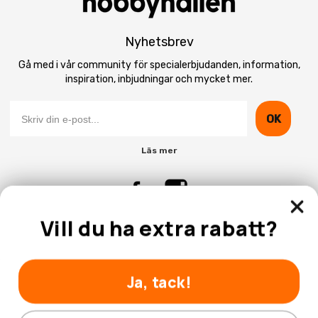
Nyhetsbrev
Gå med i vår community för specialerbjudanden, information,
inspiration, inbjudningar och mycket mer.
OK
Läs mer
Vill du ha extra rabatt?
Kontakta Oss
Kundtjänst
Ja, tack!