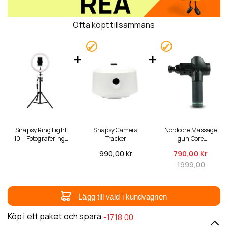
Ofta köpt tillsammans
Snapsy Ring Light
Snapsy Camera
Nordcore Massage
10" -Fotograferings
Tracker
gun Core
ljus (160cm)
massagepistol
990,
00 Kr
790,
00 Kr
1999,00
Lägg till vald i kundvagnen
Köp i ett paket och spara
-1718,00