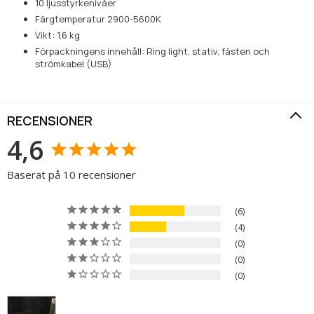
10 ljusstyrkenivåer
Färgtemperatur 2900-5600K
Vikt: 1,6 kg
Förpackningens innehåll: Ring light, stativ, fästen och
strömkabel (USB)
RECENSIONER
4,6
Baserat på 10 recensioner
6
4
0
0
0