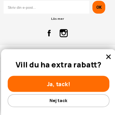
OK
Läs mer
Kontakta Oss
Vill du ha extra rabatt?
Kundtjänst
Ja, tack!
© 2026 Hobbyhallen.se
Nej tack