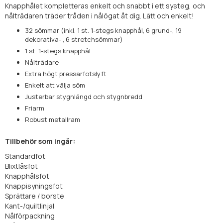
Knapphålet kompletteras enkelt och snabbt i ett systeg, och
nålträdaren träder tråden i nålögat åt dig. Lätt och enkelt!
32 sömmar (inkl. 1 st. 1-stegs knapphål, 6 grund-, 19
dekorativa- , 6 stretchsömmar)
1 st. 1-stegs knapphål
Nålträdare
Extra högt pressarfotslyft
Enkelt att välja söm
Justerbar stygnlängd och stygnbredd
Friarm
Robust metallram
Tillbehör som ingår:
Standardfot
Blixtlåsfot
Knapphålsfot
Knappisyningsfot
Sprättare / borste
Kant-/quiltlinjal
Nålförpackning