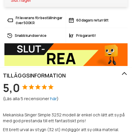
Slut i lager
Fri leverans för beställningar
60 dagars returrätt
över 500KR
kr
Snabb kundservice
Prisgaranti!
TILLÄGGSINFORMATION
5,0
(
Läs alla
5
recensioner
här
)
Mekaniska Singer Simple 3232 modell är enkel och lätt att sy på
med god prestanda till ett fantastiskt pris!
Ett brett urval av stygn (32 st) möjliggör att sy olika material.