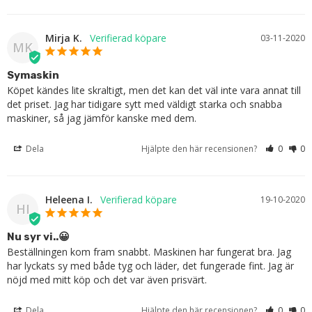
Mirja K.
03-11-2020
MK
Symaskin
Köpet kändes lite skraltigt, men det kan det väl inte vara annat till 
det priset. Jag har tidigare sytt med väldigt starka och snabba 
maskiner, så jag jämför kanske med dem.
Dela
Hjälpte den här recensionen?
0
0
Heleena I.
19-10-2020
HI
Nu syr vi..😀
Beställningen kom fram snabbt. Maskinen har fungerat bra. Jag 
har lyckats sy med både tyg och läder, det fungerade fint. Jag är 
nöjd med mitt köp och det var även prisvärt.
Dela
Hjälpte den här recensionen?
0
0