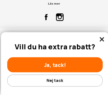
Läs mer
Kontakta Oss
Vill du ha extra rabatt?
Kundtjänst
Ja, tack!
© 2026 Hobbyhallen.se
Nej tack