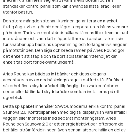
med en kraftenhet integrerad i värmarens botten och en
stänksäker kontrollpanel som kan användas installerad i eller
utanför bastun.
Den stora mängden stenar i kaminen garanterar en mycket
fuktig ånga, vilket gör att den lägre temperaturen känns varmare
på huden. Tack vare motståndshållarna lämnas lite utrymme runt
motstånden och varm luft släpps lättare ut i bastun, vilket i sin
tur snabbar upp bastuns uppvärmning och förlänger livslängden
på motstånden. Den låga och breda ramen på Aries Round gör
det enkelt att stapla och ta bort spisstenar. Ytterhöljet kan
enkelt tas bort för bekvämt underhåll.
Aries Round kan bäddas in i bänkar och dess elegans
accentueras av en nedsänkningskrage i rostfritt stål. För ökad
säkerhet finns skyddsräcket tillgängligt i en vacker rödbrun
ceder eller lättlindad skyddsräcke som kan installeras på ett
ögonblick.
Detta spispaket innehåller SAWOs moderna enkla kontrollpanel
Saunova 2.0. Kontrollpanelen med digital display kan vara infälld i
väggen eller monteras med separat monteringsram. Aries
Round och Saunova 2.0 är ett energieffektivt par, eftersom de
behåller strömfördelningen även genom att bara hålla en del av