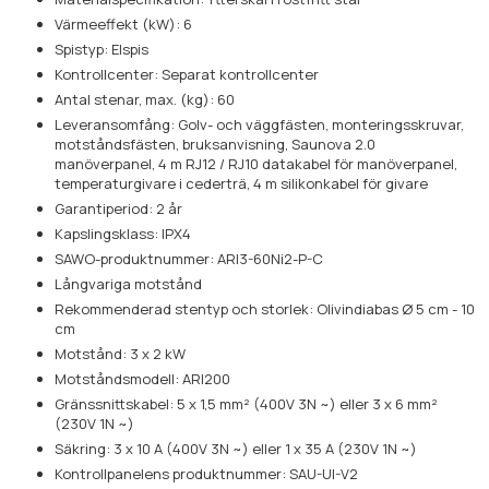
Värmeeffekt (kW): 6
Spistyp: Elspis
Kontrollcenter: Separat kontrollcenter
Antal stenar, max. (kg): 60
Leveransomfång: Golv- och väggfästen, monteringsskruvar,
motståndsfästen, bruksanvisning, Saunova 2.0
manöverpanel, 4 m RJ12 / RJ10 datakabel för manöverpanel,
temperaturgivare i cederträ, 4 m silikonkabel för givare
Garantiperiod: 2 år
Kapslingsklass: IPX4
SAWO-produktnummer: ARI3-60Ni2-P-C
Långvariga motstånd
Rekommenderad stentyp och storlek: Olivindiabas Ø 5 cm - 10
cm
Motstånd: 3 x 2 kW
Motståndsmodell: ARI200
Gränssnittskabel: 5 x 1,5 mm² (400V 3N ~) eller 3 x 6 mm²
(230V 1N ~)
Säkring: 3 x 10 A (400V 3N ~) eller 1 x 35 A (230V 1N ~)
Kontrollpanelens produktnummer: SAU-UI-V2