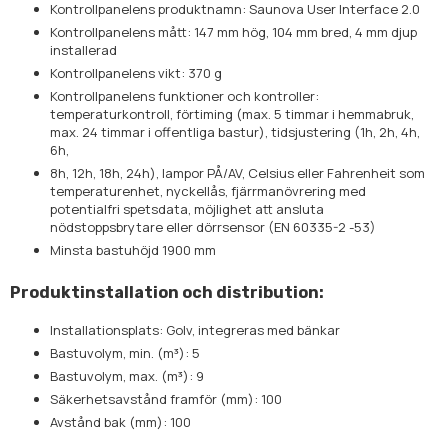
Kontrollpanelens produktnamn: Saunova User Interface 2.0
Kontrollpanelens mått: 147 mm hög, 104 mm bred, 4 mm djup
installerad
Kontrollpanelens vikt: 370 g
Kontrollpanelens funktioner och kontroller:
temperaturkontroll, förtiming (max. 5 timmar i hemmabruk,
max. 24 timmar i offentliga bastur), tidsjustering (1h, 2h, 4h,
6h,
8h, 12h, 18h, 24h), lampor PÅ/AV, Celsius eller Fahrenheit som
temperaturenhet, nyckellås, fjärrmanövrering med
potentialfri spetsdata, möjlighet att ansluta
nödstoppsbrytare eller dörrsensor (EN 60335-2 -53)
Minsta bastuhöjd 1900 mm
Produktinstallation och distribution:
Installationsplats: Golv, integreras med bänkar
Bastuvolym, min. (m³): 5
Bastuvolym, max. (m³): 9
Säkerhetsavstånd framför (mm): 100
Avstånd bak (mm): 100