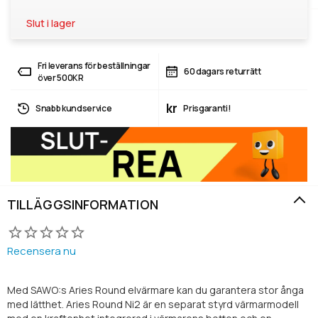
Slut i lager
Fri leverans för beställningar
60 dagars returrätt
över 500KR
kr
Snabb kundservice
Prisgaranti!
TILLÄGGSINFORMATION
Recensera nu
Med SAWO:s Aries Round elvärmare kan du garantera stor ånga
med lätthet. Aries Round Ni2 är en separat styrd värmarmodell