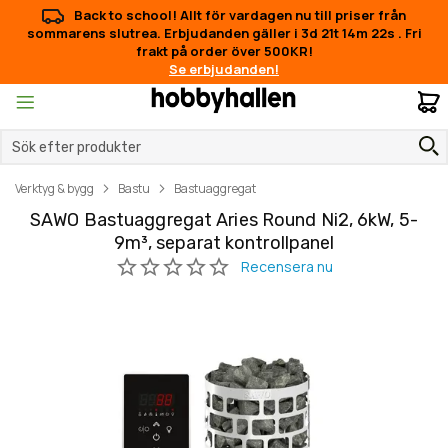
Back to school! Allt för vardagen nu till priser från
sommarens slutrea. Erbjudanden gäller i
3d 21t 14m 21s
.
Fri frakt
på order över 500KR!
Se erbjudanden!
M
Verktyg & bygg
Bastu
Bastuaggregat
SAWO Bastuaggregat Aries Round Ni2, 6kW, 5-
9m³, separat kontrollpanel
Hoppa
Hoppa
till
till
slutet
början
av
av
bildgalleriet
bildgalleriet