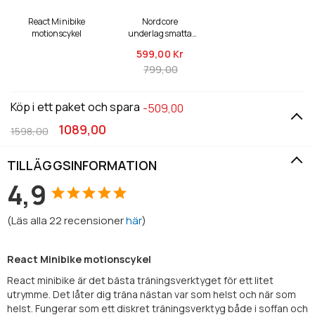
React Minibike
Nordcore
motionscykel
underlagsmatta
Core 200x90x0,5cm
599,
00 Kr
799,00
Köp i ett paket och spara
-509,00
1089,00
1598,00
TILLÄGGSINFORMATION
4,9
(
Läs alla
22
recensioner
här
)
React Minibike motionscykel
React minibike är det bästa träningsverktyget för ett litet
utrymme. Det låter dig träna nästan var som helst och när som
helst. Fungerar som ett diskret träningsverktyg både i soffan och