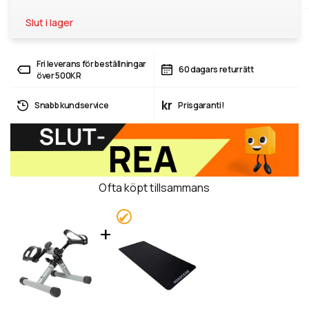
Slut i lager
Fri leverans för beställningar
60 dagars returrätt
över 500KR
kr
Snabb kundservice
Prisgaranti!
Ofta köpt tillsammans