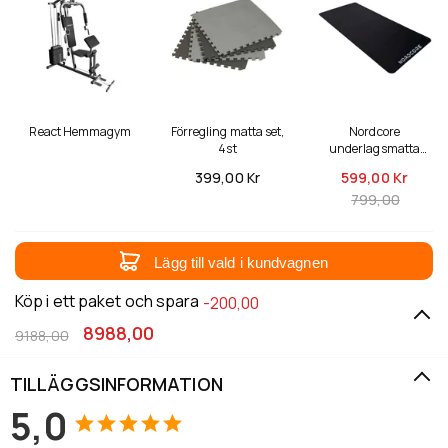
React Hemmagym
Förregling matta set,
Nordcore
4st
underlagsmatta
Core 200x90x0,5cm
399,
00 Kr
599,
00 Kr
799,00
Lägg till vald i kundvagnen
Köp i ett paket och spara
-200,00
8988,00
9188,00
TILLÄGGSINFORMATION
5,0