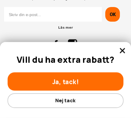
OK
Läs mer
Vill du ha extra rabatt?
Kontakta Oss
Kundtjänst
Ja, tack!
Nej tack
© 2026 Hobbyhallen.se