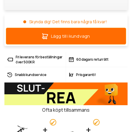
Skynda dig! Det finns bara några få kvar!
Lägg till i kundvagn
Fri leverans för beställningar
60 dagars returrätt
över 500KR
kr
Snabb kundservice
Prisgaranti!
Ofta köpt tillsammans