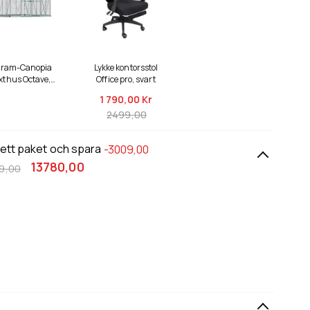
lram-Canopia
Lykke kontorsstol
xthus Octave,
Office pro, svart
m², 8x12, silver
1 790,
00 Kr
2499,00
 ett paket och spara
-3009,00
13780,00
9,00