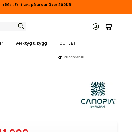
21m 55s
.
Fri frakt på order över 500KR!
Min kund
er
Verktyg & bygg
OUTLET
kr
Prisgaranti!