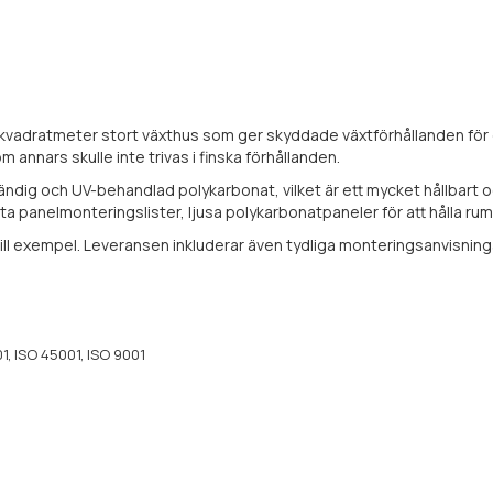
 kvadratmeter stort växthus som ger skyddade växtförhållanden för e
 annars skulle inte trivas i finska förhållanden.
ndig och UV-behandlad polykarbonat, vilket är ett mycket hållbart 
ta panelmonteringslister, ljusa polykarbonatpaneler för att hålla rum
ll exempel. Leveransen inkluderar även tydliga monteringsanvisning
, ISO 45001, ISO 9001