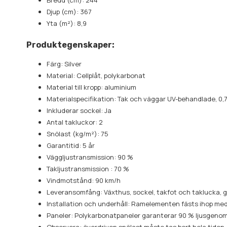
Bredd (cm): 244
Djup (cm): 367
Yta (m²): 8,9
Produktegenskaper:
Färg: Silver
Material: Cellplåt, polykarbonat
Material till kropp: aluminium
Materialspecifikation: Tak och väggar UV-behandlade, 0,7
Inkluderar sockel: Ja
Antal takluckor: 2
Snölast (kg/m²): 75
Garantitid: 5 år
Väggljustransmission: 90 %
Takljustransmission : 70 %
Vindmotstånd: 90 km/h
Leveransomfång: Växthus, sockel, takfot och taklucka, 
Installation och underhåll: Ramelementen fästs ihop med 
Paneler: Polykarbonatpaneler garanterar 90 % ljusgenoms