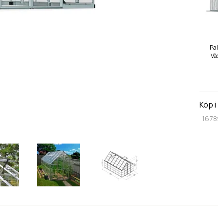
Pa
Vä
8,9
Köp i
1678