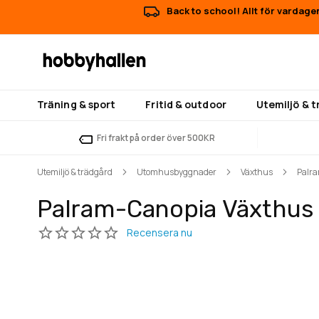
Back to school! Allt för vardage
Träning & sport
Fritid & outdoor
Utemiljö & 
Fri frakt på order över 500KR
Utemiljö & trädgård
Utomhusbyggnader
Växthus
Palra
Palram-Canopia Växthus O
Hoppa
Hoppa
till
till