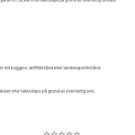
garantin täcker inte takkollaps på grund av överviktig snölast
tt bygglov, drifttillstånd eller landskapstillstånd.
täcker inte takkollaps på grund av överviktig snö.