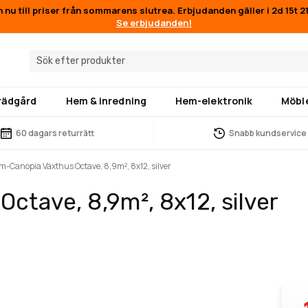
n nu till priser från sommarens slutrea. Erbjudanden gäller i
2d 15t 
Se erbjudanden!
trädgård
Hem & inredning
Hem-elektronik
Möbl
60 dagars returrätt
Snabb kundservice
m-Canopia Växthus Octave, 8,9m², 8x12, silver
ctave, 8,9m², 8x12, silver