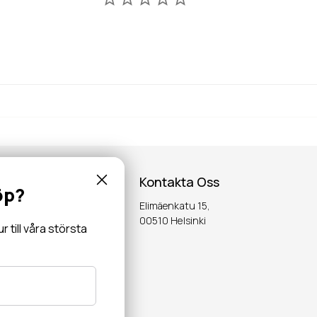
Kontakta Oss
öp?
Elimäenkatu 15,
inspiration,
00510 Helsinki
till våra största
OK