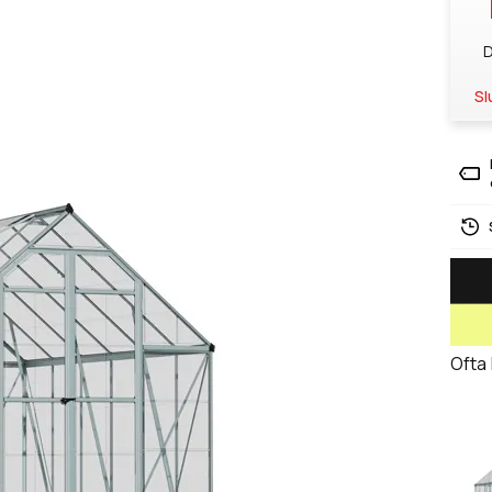
D
Sl
Ofta