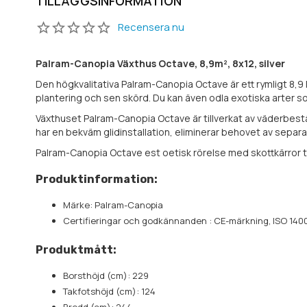
TILLÄGGSINFORMATION
Recensera nu
Palram-Canopia Växthus Octave, 8,9m², 8x12, silver
Den högkvalitativa Palram-Canopia Octave är ett rymligt 8,9
plantering och sen skörd. Du kan även odla exotiska arter som
Växthuset Palram-Canopia Octave är tillverkat av väderbestä
har en bekväm glidinstallation, eliminerar behovet av separa
Palram-Canopia Octave est oetisk rörelse med skottkärror ti
Produktinformation:
Märke: Palram-Canopia
Certifieringar och godkännanden : CE-märkning, ISO 14001
Produktmått:
Borsthöjd (cm): 229
Takfotshöjd (cm): 124