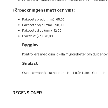
Observera: överdriven snölast måste tas bort hela tiden, 
Förpackningens mått och vikt:
Paketets bredd (mm): 65,00
Paketets höjd (mm): 198,00
Paketets djup (mm): 12,00
Fraktvikt (kg): 70,00
Bygglov
Kontrollera med dina lokala myndigheter om du behöver e
Snölast
Överskottssnö ska alltid tas bort från taket. Garantin 
RECENSIONER