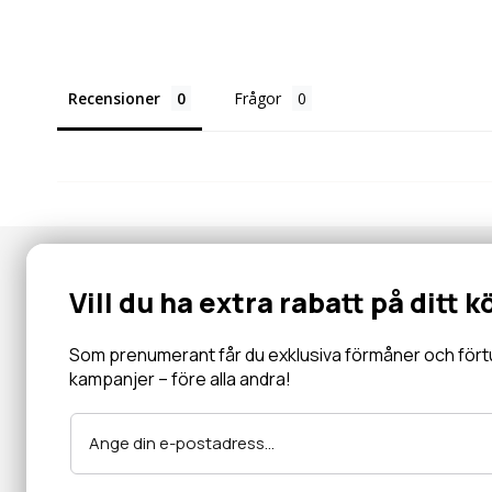
Recensioner
Frågor
Nyhetsbrev
Vill du ha extra rabatt på ditt k
Gå med i vår community för specialerbjudanden, information, 
inbjudningar och mycket mer.
Som prenumerant får du exklusiva förmåner och förtur 
kampanjer – före alla andra!
Läs mer