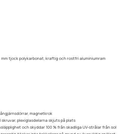
 mm tjock polykarbonat, kraftig och rostfri aluminiumram
gångjärnsdörrar, magnetkrok
skruvar, plexiglasdelarna skjuts på plats
läpplighet och skyddar 100 % från skadliga UV-strålar från sol