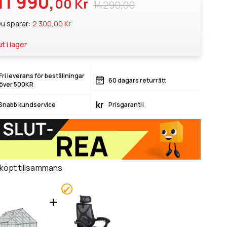
11 990,
00 Kr
14290,00
u sparar:
2 300,00 Kr
ut i lager
Fri leverans för beställningar
60 dagars returrätt
över 500KR
kr
Snabb kundservice
Prisgaranti!
 köpt tillsammans