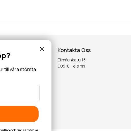
Kontakta Oss
öp?
Elimäenkatu 15,
inspiration,
00510 Helsinki
till våra största
OK
byhallen och ger samtycke