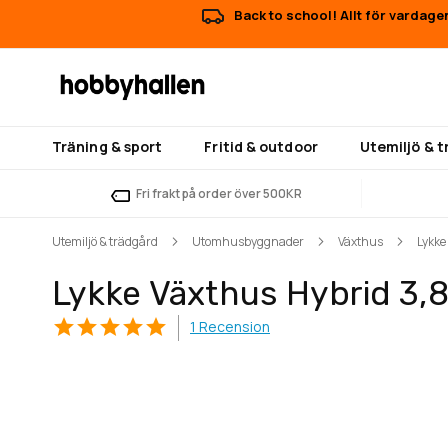
Back to school! Allt för vardage
Träning & sport
Fritid & outdoor
Utemiljö & 
Fri frakt på order över 500KR
Utemiljö & trädgård
Utomhusbyggnader
Växthus
Lykke
Lykke Växthus Hybrid 3,8
1
Recension
Hoppa
Hoppa
till
till