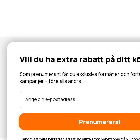
Nyhetsbrev
Vill du ha extra rabatt på ditt k
Gå med i vår community för specialerbjudanden, information, 
inbjudningar och mycket mer.
Som prenumerant får du exklusiva förmåner och förtur 
kampanjer – före alla andra!
Läs mer
Prenumerera!
Genom att delta bekräftar jag att jag vill ta emot nyhetsbrev från Hob