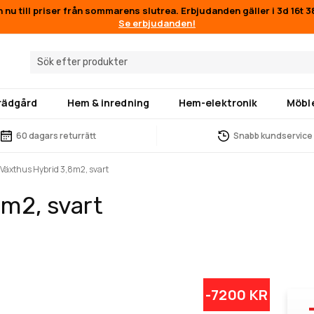
n nu till priser från sommarens slutrea. Erbjudanden gäller i
3d 16t 
Se erbjudanden!
trädgård
Hem & inredning
Hem-elektronik
Möbl
60 dagars returrätt
Snabb kundservice
 Växthus Hybrid 3,8m2, svart
m2, svart
-7200 KR