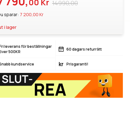
7 790,
00 Kr
14990,00
u sparar:
7 200,00 Kr
ut i lager
Fri leverans för beställningar
60 dagars returrätt
över 500KR
kr
Snabb kundservice
Prisgaranti!