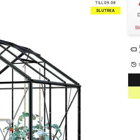
TILL 09.08
SLUTREA
D
Sl