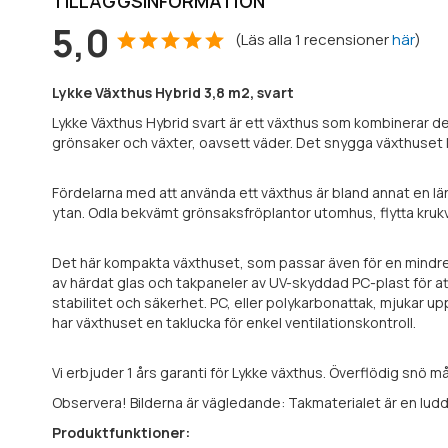
TILLÄGGSINFORMATION
5,0
(
Läs alla
1
recensioner
här
)
Lykke Växthus Hybrid 3,8 m2, svart
Lykke Växthus Hybrid svart är ett växthus som kombinerar d
grönsaker och växter, oavsett väder. Det snygga växthuse
Fördelarna med att använda ett växthus är bland annat en 
ytan. Odla bekvämt grönsaksfröplantor utomhus, flytta kru
Det här kompakta växthuset, som passar även för en mindre 
av härdat glas och takpaneler av UV-skyddad PC-plast för at
stabilitet och säkerhet. PC, eller polykarbonattak, mjukar up
har växthuset en taklucka för enkel ventilationskontroll.
Vi erbjuder 1 års garanti för Lykke växthus. Överflödig snö må
Observera! Bilderna är vägledande: Takmaterialet är en luddi
Produktfunktioner: