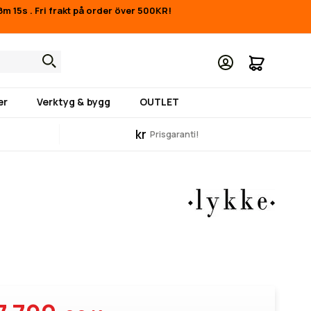
38m 14s
.
Fri frakt på order över 500KR!
Min kund
er
Verktyg & bygg
OUTLET
kr
Prisgaranti!