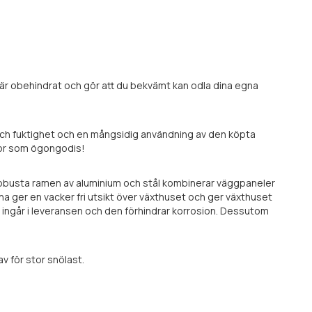
 är obehindrat och gör att du bekvämt kan odla dina egna
och fuktighet och en mångsidig användning av den köpta
mor som ögongodis!
 robusta ramen av aluminium och stål kombinerar väggpaneler
a ger en vacker fri utsikt över växthuset och ger växthuset
el ingår i leveransen och den förhindrar korrosion. Dessutom
av för stor snölast.