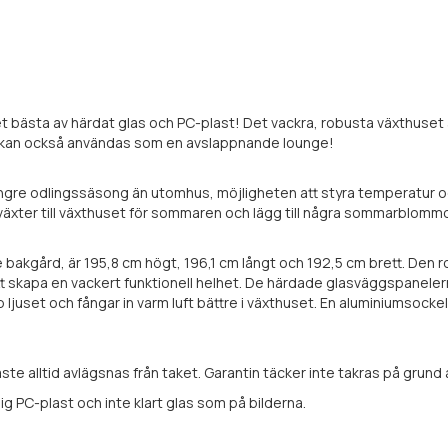
et bästa av härdat glas och PC-plast! Det vackra, robusta växthuset
t kan också användas som en avslappnande lounge!
längre odlingssäsong än utomhus, möjligheten att styra temperatur 
kväxter till växthuset för sommaren och lägg till några sommarblom
bakgård, är 195,8 cm högt, 196,1 cm långt och 192,5 cm brett. Den
t skapa en vackert funktionell helhet. De härdade glasväggspanelern
p ljuset och fångar in varm luft bättre i växthuset. En aluminiumsock
ste alltid avlägsnas från taket. Garantin täcker inte takras på grund 
g PC-plast och inte klart glas som på bilderna.