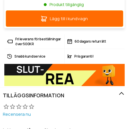
Produkt tillgänglig
Lägg till i kundvagn
Fri leverans för beställningar
60 dagars returrätt
över 500KR
kr
Snabb kundservice
Prisgaranti!
TILLÄGGSINFORMATION
Recensera nu