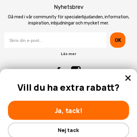
Nyhetsbrev
Gå med i vår community för specialerbjudanden, information,
inspiration, inbjudningar och mycket mer.
OK
Läs mer
Vill du ha extra rabatt?
Kontakta Oss
Kundtjänst
Ja, tack!
Nej tack