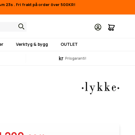
24m 22s
.
Fri frakt på order över 500KR!
Min kund
er
Verktyg & bygg
OUTLET
kr
Prisgaranti!