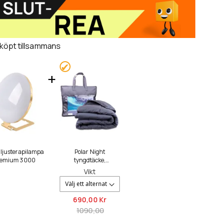
 köpt tillsammans
 ljusterapilampa
Polar Night
remium 3000
tyngdtäcke,
150x200cm (5-13kg)
Vikt
690,
00 Kr
1090,00