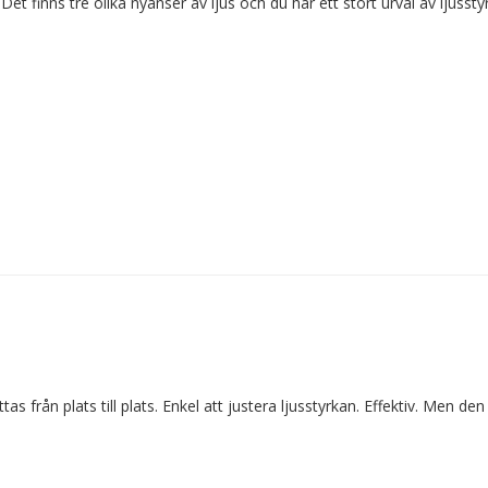
 Det finns tre olika nyanser av ljus och du har ett stort urval av ljusstyr
as från plats till plats. Enkel att justera ljusstyrkan. Effektiv. Men den 