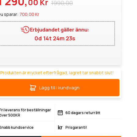
1 290,
00 Kr
1990,00
u sparar:
700,00 Kr
Erbjudandet gäller ännu:
0d 14t 24m 22s
Produkten är mycket efterfrågad, lagret tar snabbt slut!
Lägg till i kundvagn
Fri leverans för beställningar
60 dagars returrätt
över 500KR
kr
Snabb kundservice
Prisgaranti!