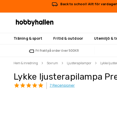
Back to school! Allt för vardagen
Träning & sport
Fritid & outdoor
Utemiljö & 
Fri frakt på order över 500KR
Hem & inredning
Sovrum
Ljusterapilampor
Lykke ljus
Lykke ljusterapilampa P
7
Recensioner
Hoppa
Hoppa
till
till