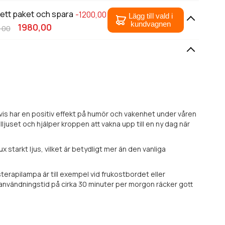
 ett paket och spara
-1200,00
Lägg till vald i
kundvagnen
1980,00
,00
tvis har en positiv effekt på humör och vakenhet under våren
juset och hjälper kroppen att vakna upp till en ny dag när
tarkt ljus, vilket är betydligt mer än den vanliga
erapilampa är till exempel vid frukostbordet eller
n användningstid på cirka 30 minuter per morgon räcker gott