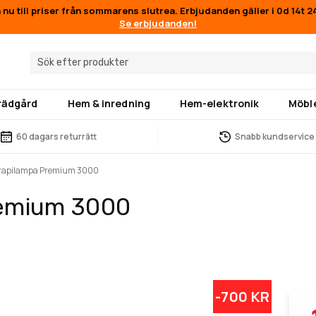
 nu till priser från sommarens slutrea. Erbjudanden gäller i
0d 14t 
Se erbjudanden!
trädgård
Hem & inredning
Hem-elektronik
Möbl
60 dagars returrätt
Snabb kundservice
terapilampa Premium 3000
remium 3000
-700 KR