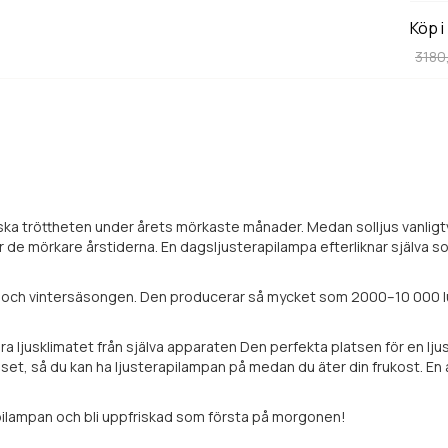
Köp i
3180
minska tröttheten under årets mörkaste månader. Medan solljus vanlig
de mörkare årstiderna. En dagsljusterapilampa efterliknar själva soll
och vintersäsongen. Den producerar så mycket som 2000–10 000 lux s
ljusklimatet från själva apparaten Den perfekta platsen för en ljust
juset, så du kan ha ljusterapilampan på medan du äter din frukost. E
apilampan och bli uppfriskad som första på morgonen!