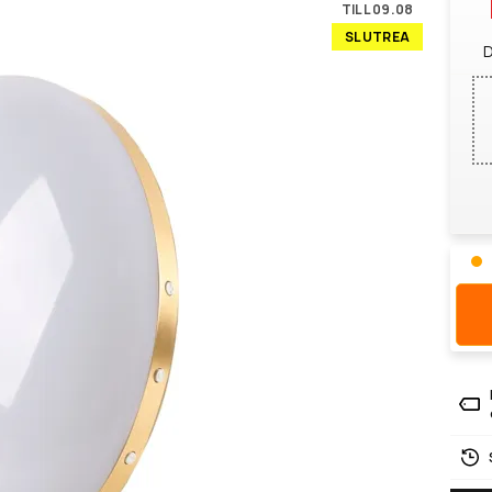
TILL 09.08
SLUTREA
D