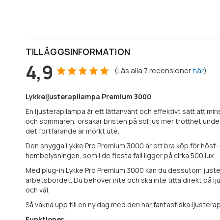
TILLÄGGSINFORMATION
4,9
(
Läs alla
7
recensioner
här
)
Lykkeljusterapilampa Premium 3000
En ljusterapilampa är ett lättanvänt och effektivt sätt att 
och sommaren, orsakar bristen på solljus mer trötthet under 
det fortfarande är mörkt ute.
Den snygga Lykke Pro Premium 3000 är ett bra köp för höst- 
hembelysningen, som i de flesta fall ligger på cirka 500 lux.
Med plug-in Lykke Pro Premium 3000 kan du dessutom justera 
arbetsbordet. Du behöver inte och ska inte titta direkt på l
och väl.
Så vakna upp till en ny dag med den här fantastiska ljuster
Funktioner