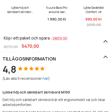
Lykke höj och
Kuura Bass Pro
Lykke Sadelstol
sänkbart skrivbord
around-ear
Comfort, vit
M100, vit/ek, 120 x 60
brusreducerande
1 990,
00 Kr
990,
00 Kr
cm
trådlösa hörlurar
2290,00
Köp i ett paket och spara
-2809,00
5470,00
8279,00
TILLÄGGSINFORMATION
4,8
(
Läs alla
5
recensioner
här
)
Lykke höj och sänkbart skrivbord M100
Det höj och sänkbart skrivbord är ett ergonomiskt val och ökar
arbetskomforten.