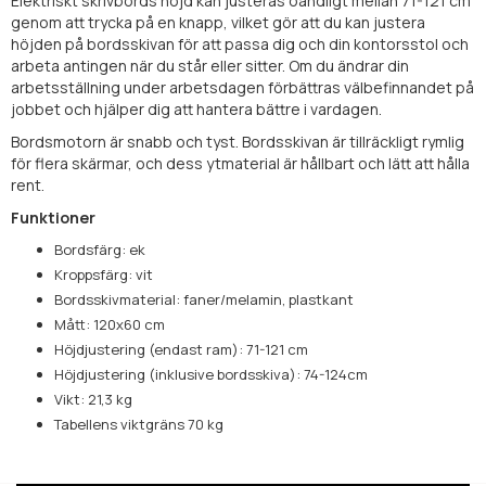
Elektriskt skrivbords höjd kan justeras oändligt mellan 71-121 cm
genom att trycka på en knapp, vilket gör att du kan justera
höjden på bordsskivan för att passa dig och din kontorsstol och
arbeta antingen när du står eller sitter. Om du ändrar din
arbetsställning under arbetsdagen förbättras välbefinnandet på
jobbet och hjälper dig att hantera bättre i vardagen.
Bordsmotorn är snabb och tyst. Bordsskivan är tillräckligt rymlig
för flera skärmar, och dess ytmaterial är hållbart och lätt att hålla
rent.
Funktioner
Bordsfärg: ek
Kroppsfärg: vit
Bordsskivmaterial: faner/melamin, plastkant
Mått: 120x60 cm
Höjdjustering (endast ram): 71-121 cm
Höjdjustering (inklusive bordsskiva): 74-124cm
Vikt: 21,3 kg
Tabellens viktgräns 70 kg