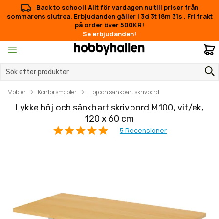
Back to school! Allt för vardagen nu till priser från
sommarens slutrea. Erbjudanden gäller i
3d 3t 18m 31s
.
Fri frakt
på order över 500KR!
Se erbjudanden!
M
Möbler
Kontorsmöbler
Höj och sänkbart skrivbord
Lykke höj och sänkbart skrivbord M100, vit/ek,
120 x 60 cm
5
Recensioner
Hoppa
Hoppa
till
till
slutet
början
av
av
bildgalleriet
bildgalleriet