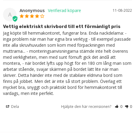
Anonymous
11-08-2022
A
Vettig elektriskt skrivbord till ett förmånligt pris
Jag köpte till hemmakontoret, fungerar bra. Enda nackdelarna: - 
inga problem när man har egna bra verktyg - till exempel passade 
inte alla skruvhuvuden som kom med förpackningen med 
muttrarna... - monteringsanvisningarna stämde inte helt överens 
med verkligheten, men med sunt förnuft gick det ändå att 
montera, - när bordet lyfts upp högt för en 180 cm lång man som 
arbetar stående, svajar skärmen på bordet lätt lite när man 
skriver. Detta händer inte med de stabilare eldrivna bord som 
finns på jobbet. Men det är inte så stort problem. Överlag ett 
mycket bra, snyggt och praktiskt bord för hemmakontoret till 
vardags, men inte perfekt.
Dela
Hjälpte den här recensionen?
0
0