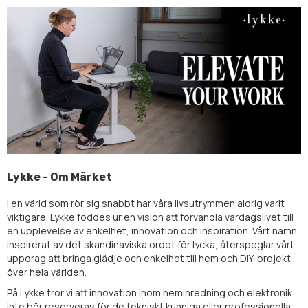
Lykke - Om Märket
I en värld som rör sig snabbt har våra livsutrymmen aldrig varit
viktigare. Lykke föddes ur en vision att förvandla vardagslivet till
en upplevelse av enkelhet, innovation och inspiration. Vårt namn,
inspirerat av det skandinaviska ordet för lycka, återspeglar vårt
uppdrag att bringa glädje och enkelhet till hem och DIY-projekt
över hela världen.
På Lykke tror vi att innovation inom heminredning och elektronik
inte bör reserveras för de tekniskt kunniga eller professionella