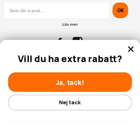
OK
Läs mer
Vill du ha extra rabatt?
Kontakta Oss
Kundtjänst
Ja, tack!
Nej tack
© 2026 Hobbyhallen.se