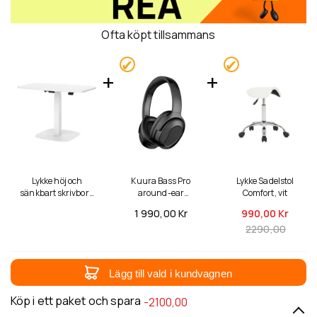
Ofta köpt tillsammans
Lykke höj och
Kuura Bass Pro
Lykke Sadelstol
sänkbart skrivbord
around-ear
Comfort, vit
L200, vit, 90 x 55cm
brusreducerande
1 990,
00 Kr
990,
00 Kr
trådlösa hörlurar
2290,00
Lägg till vald i kundvagnen
Köp i ett paket och spara
-2100,00