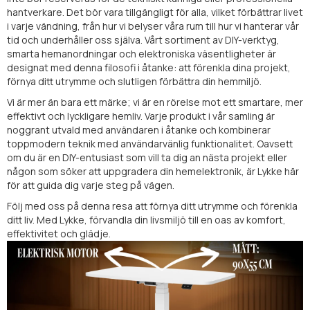
hantverkare. Det bör vara tillgängligt för alla, vilket förbättrar livet
i varje vändning, från hur vi belyser våra rum till hur vi hanterar vår
tid och underhåller oss själva. Vårt sortiment av DIY-verktyg,
smarta hemanordningar och elektroniska väsentligheter är
designat med denna filosofi i åtanke: att förenkla dina projekt,
förnya ditt utrymme och slutligen förbättra din hemmiljö.
Vi är mer än bara ett märke; vi är en rörelse mot ett smartare, mer
effektivt och lyckligare hemliv. Varje produkt i vår samling är
noggrant utvald med användaren i åtanke och kombinerar
toppmodern teknik med användarvänlig funktionalitet. Oavsett
om du är en DIY-entusiast som vill ta dig an nästa projekt eller
någon som söker att uppgradera din hemelektronik, är Lykke här
för att guida dig varje steg på vägen.
Följ med oss på denna resa att förnya ditt utrymme och förenkla
ditt liv. Med Lykke, förvandla din livsmiljö till en oas av komfort,
effektivitet och glädje.