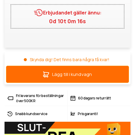
Erbjudandet gäller ännu:
0d 10t 0m 15s
Skynda dig! Det finns bara några få kvar!
Lägg till i kundvagn
Fri leverans för beställningar
60 dagars returrätt
över 500KR
kr
Snabb kundservice
Prisgaranti!