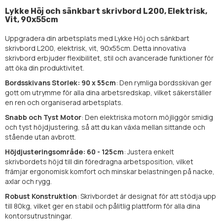
Lykke Höj och sänkbart skrivbord L200, Elektrisk,
Vit, 90x55cm
Uppgradera din arbetsplats med Lykke Höj och sänkbart
skrivbord L200, elektrisk, vit, 90x55cm. Detta innovativa
skrivbord erbjuder flexibilitet, stil och avancerade funktioner för
att öka din produktivitet.
Bordsskivans Storlek: 90 x 55cm
: Den rymliga bordsskivan ger
gott om utrymme för alla dina arbetsredskap, vilket säkerställer
en ren och organiserad arbetsplats.
Snabb och Tyst Motor
: Den elektriska motorn möjliggör smidig
och tyst höjdjustering, så att du kan växla mellan sittande och
stående utan avbrott.
Höjdjusteringsområde: 60 - 125cm
: Justera enkelt
skrivbordets höjd till din föredragna arbetsposition, vilket
främjar ergonomisk komfort och minskar belastningen på nacke,
axlar och rygg.
Robust Konstruktion
: Skrivbordet är designat för att stödja upp
till 80kg, vilket ger en stabil och pålitlig plattform för alla dina
kontorsutrustningar.