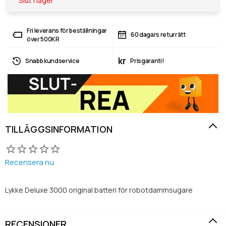
Slut i lager
Fri leverans för beställningar
60 dagars returrätt
över 500KR
kr
Snabb kundservice
Prisgaranti!
TILLÄGGSINFORMATION
Recensera nu
Lykke Deluxe 3000 original batteri för robotdammsugare
RECENSIONER