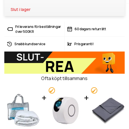
Slut i lager
Fri leverans för beställningar
60 dagars returrätt
över 500KR
kr
Snabb kundservice
Prisgaranti!
Ofta köpt tillsammans