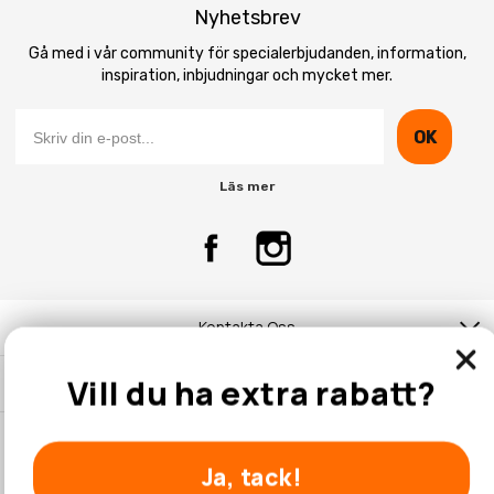
Nyhetsbrev
Gå med i vår community för specialerbjudanden, information,
inspiration, inbjudningar och mycket mer.
OK
Läs mer
Kontakta Oss
Vill du ha extra rabatt?
Kundtjänst
Ja, tack!