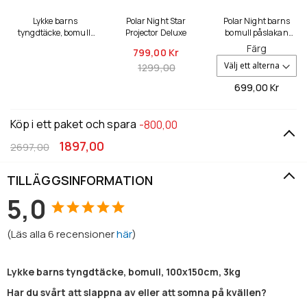
Lykke barns
Polar Night Star
Polar Night barns
tyngdtäcke, bomull,
Projector Deluxe
bomull påslakan
100x150cm, 3kg
100x150cm
Färg
799,
00 Kr
1299,00
699,
00 Kr
Köp i ett paket och spara
-800,00
1897,00
2697,00
TILLÄGGSINFORMATION
5,0
(
Läs alla
6
recensioner
här
)
Lykke barns tyngdtäcke, bomull, 100x150cm, 3kg
Har du svårt att slappna av eller att somna på kvällen?