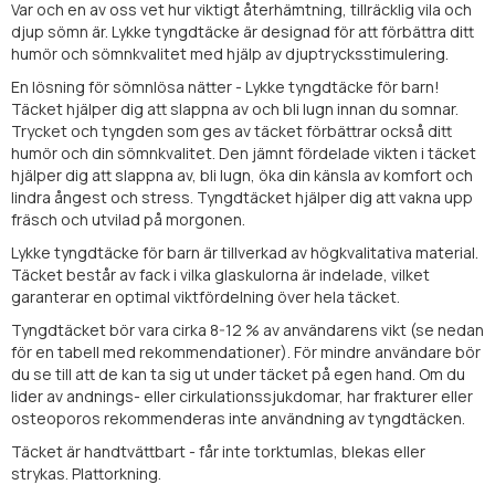
Var och en av oss vet hur viktigt återhämtning, tillräcklig vila och
djup sömn är. Lykke tyngdtäcke är designad för att förbättra ditt
humör och sömnkvalitet med hjälp av djuptrycksstimulering.
En lösning för sömnlösa nätter - Lykke tyngdtäcke för barn!
Täcket hjälper dig att slappna av och bli lugn innan du somnar.
Trycket och tyngden som ges av täcket förbättrar också ditt
humör och din sömnkvalitet. Den jämnt fördelade vikten i täcket
hjälper dig att slappna av, bli lugn, öka din känsla av komfort och
lindra ångest och stress. Tyngdtäcket hjälper dig att vakna upp
fräsch och utvilad på morgonen.
Lykke tyngdtäcke för barn är tillverkad av högkvalitativa material.
Täcket består av fack i vilka glaskulorna är indelade, vilket
garanterar en optimal viktfördelning över hela täcket.
Tyngdtäcket bör vara cirka 8-12 % av användarens vikt (se nedan
för en tabell med rekommendationer). För mindre användare bör
du se till att de kan ta sig ut under täcket på egen hand. Om du
lider av andnings- eller cirkulationssjukdomar, har frakturer eller
osteoporos rekommenderas inte användning av tyngdtäcken.
Täcket är handtvättbart - får inte torktumlas, blekas eller
strykas. Plattorkning.