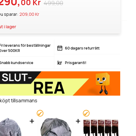
290,
00 Kr
499,00
u sparar:
209,00 Kr
ut i lager
Fri leverans för beställningar
60 dagars returrätt
över 500KR
kr
Snabb kundservice
Prisgaranti!
 köpt tillsammans