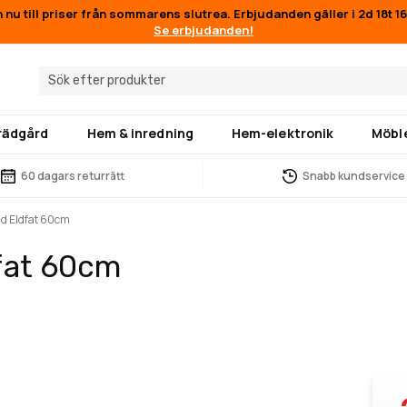
n nu till priser från sommarens slutrea. Erbjudanden gäller i
2d 18t 
Se erbjudanden!
trädgård
Hem & inredning
Hem-elektronik
Möbl
60 dagars returrätt
Snabb kundservice
d Eldfat 60cm
fat 60cm