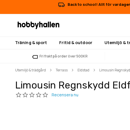
Back to school! Allt för vardage
Träning & sport
Fritid & outdoor
Utemiljö & 
Fri frakt på order över 500KR
Utemiljö & trädgård
Terrass
Eldstad
Limousin Regnskyd
Limousin Regnskydd Eld
Hoppa
Hoppa
till
till