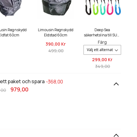
usin Regnskydd
Limousin Regnskydd
Deep Sea
Eldfat 60cm
Eldstad 60cm
säkerhetslina till SUP-
brädan
Färg
390,
00 Kr
499,00
299,
00 Kr
349,00
 ett paket och spara
-368,00
979,00
,00