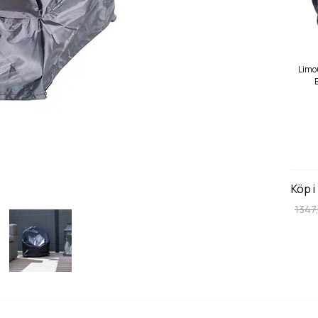
Limo
Köp i
1347