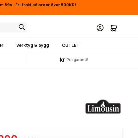
16m 59s
.
Fri frakt på order över 500KR!
Min kund
er
Verktyg & bygg
OUTLET
kr
Prisgaranti!