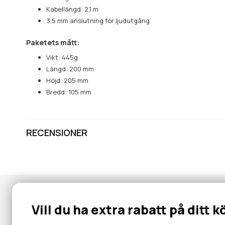
Kabellängd: 2,1 m
3,5 mm anslutning för ljudutgång
Paketets mått:
Vikt: 445g
Längd: 200 mm
Höjd: 205 mm
Bredd: 105 mm
RECENSIONER
Nyhetsbrev
Vill du ha extra rabatt på ditt k
Gå med i vår community för specialerbjudanden, information, 