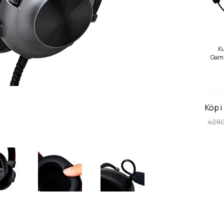
K
Gami
Se
Köp i
4280