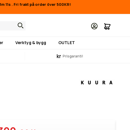
3m 10s
.
Fri frakt på order över 500KR!
Min kund
er
Verktyg & bygg
OUTLET
kr
Prisgaranti!