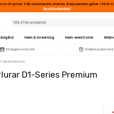
n nu till priser från sommarens slutrea. Erbjudanden gäller i
3d 0t 4
Se erbjudanden!
trädgård
Hem & inredning
Hem-elektronik
Möbl
60 dagars returrätt
Snabb kundservice
1-Series Premium
lurar D1-Series Premium