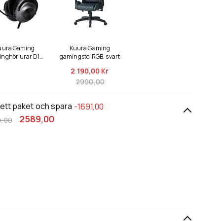
uura Gaming
Kuura Gaming
nghörlurar D1-
gamingstol RGB, svart
ries Premium
2 190,
00 Kr
2990,00
 ett paket och spara
-1691,00
2589,00
,00