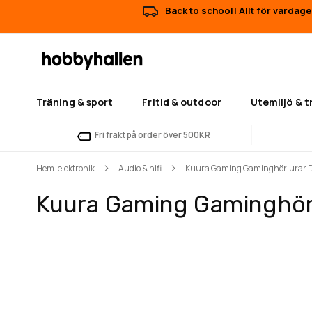
Back to school! Allt för vardage
Träning & sport
Fritid & outdoor
Utemiljö & 
Fri frakt på order över 500KR
Hem-elektronik
Audio & hifi
Kuura Gaming Gaminghörlurar D
Kuura Gaming Gaminghör
Hoppa
Hoppa
till
till