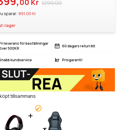
399,
00 Kr
1290,00
u sparar:
891,00 Kr
ut i lager
Fri leverans för beställningar
60 dagars returrätt
över 500KR
kr
Snabb kundservice
Prisgaranti!
 köpt tillsammans