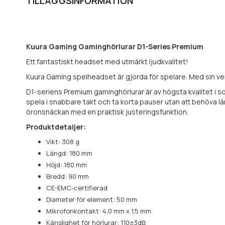
TILLÄGGSINFORMATION
Kuura Gaming Gaminghörlurar D1-Series Premium
Ett fantastiskt headset med utmärkt ljudkvalitet!
Kuura Gaming spelheadset är gjorda för spelare. Med sin v
D1-seriens Premium gaminghörlurar är av högsta kvalitet i so
spela i snabbare takt och ta korta pauser utan att behöva l
öronsnäckan med en praktisk justeringsfunktion.
Produktdetaljer:
Vikt: 308 g
Längd: 180 mm
Höjd: 180 mm
Bredd: 90 mm
CE-EMC-certifierad
Diameter för element: 50 mm
Mikrofonkontakt: 4,0 mm x 1,5 mm
Känslighet för hörlurar: 110±3dB