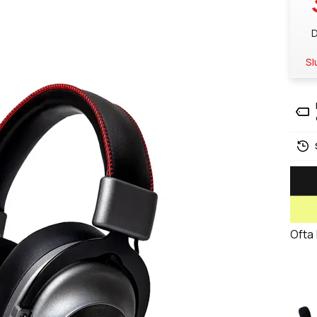
D
Sl
Ofta