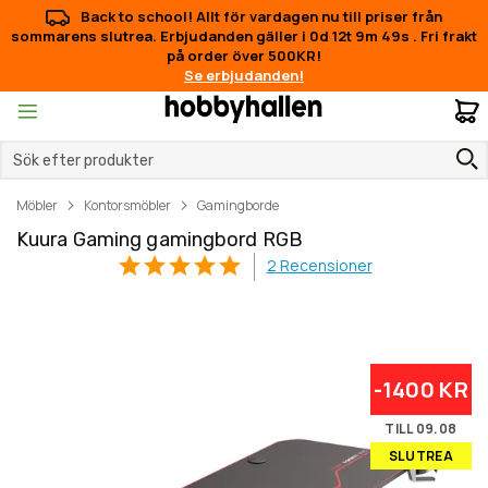
Back to school! Allt för vardagen nu till priser från
sommarens slutrea. Erbjudanden gäller i
0d 12t 9m 49s
.
Fri frakt
på order över 500KR!
Se erbjudanden!
M
Möbler
Kontorsmöbler
Gamingborde
Kuura Gaming gamingbord RGB
2
Recensioner
Hoppa
Hoppa
-1400 KR
till
till
slutet
början
TILL 09.08
av
av
SLUTREA
bildgalleriet
bildgalleriet