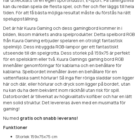
har utvecklats till en egen sportindustri, E-sport. På tävlingsnivå
kan du redan spela de flesta spel, och fler och fler läggs till hela
tiden. För att få bästa möjliga resultat måste du förstås ha rätt
speluppställning.
Det är här Kuura Gaming och dess gamingbord kommer in i
bilden, liksom märkets andra spelprodukter. Detta spelbord RGB
från Kuura Gaming erbjuder spelaren en otroligt fantastisk
spelmiljö. Dess inbyggda RGB-lampor ger ett fantastiskt
utseende till din spelgrotta. Dess storlek på 159x75 är perfekt
för en spelskärm eller två. Kuura Gamings gaming bord RGB
innehåller genomföringar för kablarna och en behållare för
kablarna. Spelbordet innehåller även en behållare för en
vattenflaska samt hörlurar! Så inga fler röriga sladdar som ligger
här och där, eller hörlurar och dryck som ligger på bordet, utan
nu kan du ha dem bekvämt inom räckhåll utan risk för spill.
Datorbordet är tillverkat av högkvalitativ kolfiber och har en lätt
men solid struktur. Det levereras även med en musmatta för
gaming!
Nu med
gratis och snabb leverans!
Funktioner
Storlek 159x75x75 cm