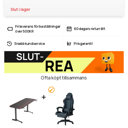
Slut i lager
Fri leverans för beställningar
60 dagars returrätt
över 500KR
kr
Snabb kundservice
Prisgaranti!
Ofta köpt tillsammans