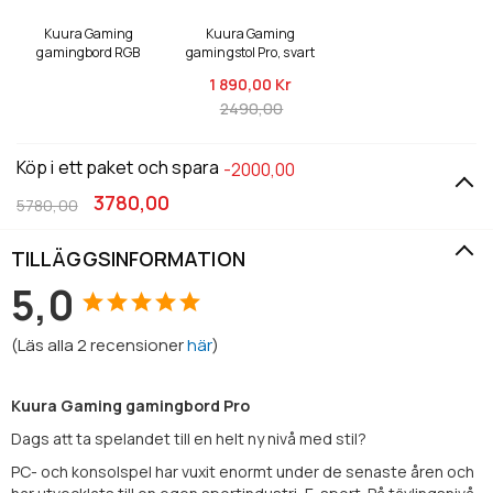
Kuura Gaming
Kuura Gaming
gamingbord RGB
gamingstol Pro, svart
1 890,
00 Kr
2490,00
Köp i ett paket och spara
-2000,00
3780,00
5780,00
TILLÄGGSINFORMATION
5,0
(
Läs alla
2
recensioner
här
)
Kuura Gaming gamingbord Pro
Dags att ta spelandet till en helt ny nivå med stil?
PC- och konsolspel har vuxit enormt under de senaste åren och