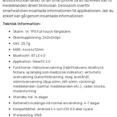
ansluta klockan direkt till din smartphone så att du enkelt kan få
meddelanden direkt till klockan. Dessutom överför
smartwatchen insamlade informationen till applikationen, där du
enkelt kan gå igenom insamlade informationen.
Teknisk information:
Skärm: 1,4 ”IPS Full touch färgskärm
Skärmupplösning: 240x240px
Vikt: 25,7g
Mått: 44x44x12mm
Bluetooth: BT LE 4.0
Applikation: Wearfit 2.0
Funktioner: Hälsoövervakning (Hjärtfrekvens, blodtryck.
Notera: ej lämplig som medicinsk indikator), aktivitets
övervakning (kaloriförbrukning, steg, avstånd),
sömnövervakning (djup sömn, lätt sömn, väckning),
meddelanden (samtal, meddelanden etc.), väder, klocka,
musikstyrning.
Standby-tid: 14 dagar
Batteriets livslängd vid normal användning: 4-7 dagar
Kompatibilitet: Android 4.4 och iOS 9.0 eller nyare
IP-klassning: IP68