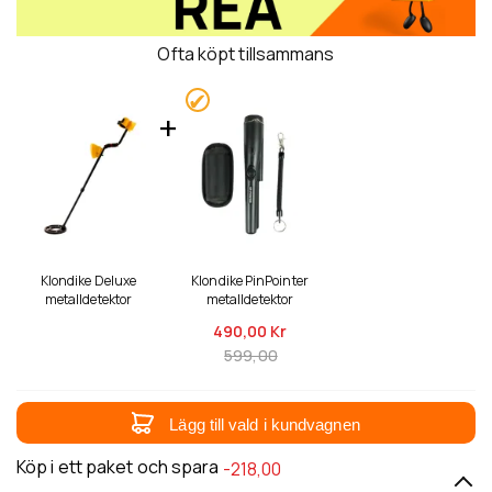
Ofta köpt tillsammans
Klondike Deluxe
Klondike PinPointer
metalldetektor
metalldetektor
490,
00 Kr
599,00
Lägg till vald i kundvagnen
Köp i ett paket och spara
-218,00