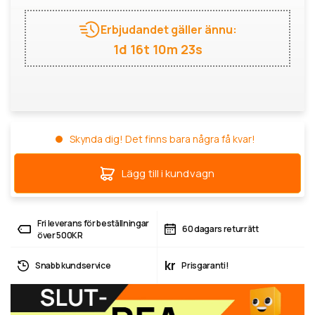
Erbjudandet gäller ännu:
1d 16t 10m 22s
Skynda dig! Det finns bara några få kvar!
Lägg till i kundvagn
Fri leverans för beställningar
60 dagars returrätt
över 500KR
kr
Snabb kundservice
Prisgaranti!