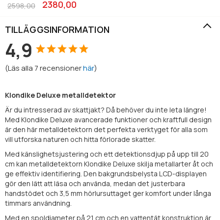
2380,00
2598,00
TILLÄGGSINFORMATION
4,9
(
Läs alla
7
recensioner
här
)
Klondike Deluxe metalldetektor
Är du intresserad av skattjakt? Då behöver du inte leta längre!
Med Klondike Deluxe avancerade funktioner och kraftfull design
är den här metalldetektorn det perfekta verktyget för alla som
vill utforska naturen och hitta förlorade skatter.
Med känslighetsjustering och ett detektionsdjup på upp till 20
cm kan metalldetektorn Klondike Deluxe skilja metallarter åt och
ge effektiv identifiering. Den bakgrundsbelysta LCD-displayen
gör den lätt att läsa och använda, medan det justerbara
handstödet och 3,5 mm hörlursuttaget ger komfort under långa
timmars användning.
Med en spoldiameter på 21 cm och en vattentät konstruktion är