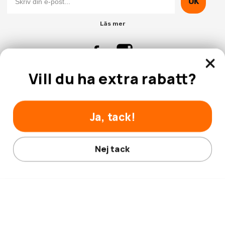
OK
Läs mer
Vill du ha extra rabatt?
Kontakta Oss
Kundtjänst
Ja, tack!
Nej tack
© 2026 Hobbyhallen.se