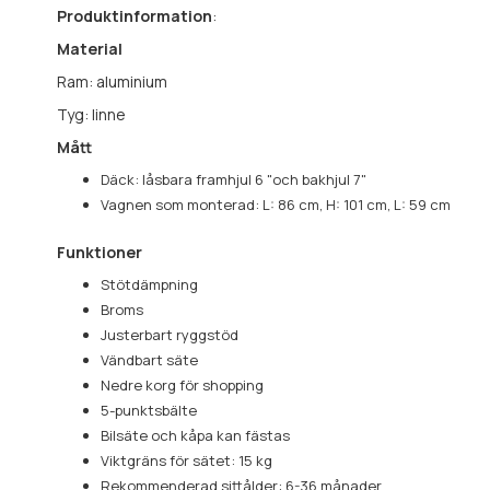
Produktinformation
:
Material
Ram: aluminium
Tyg: linne
Mått
Däck: låsbara framhjul 6 "och bakhjul 7"
Vagnen som monterad: L: 86 cm, H: 101 cm, L: 59 cm
Funktioner
Stötdämpning
Broms
Justerbart ryggstöd
Vändbart säte
Nedre korg för shopping
5-punktsbälte
Bilsäte och kåpa kan fästas
Viktgräns för sätet: 15 kg
Rekommenderad sittålder: 6-36 månader