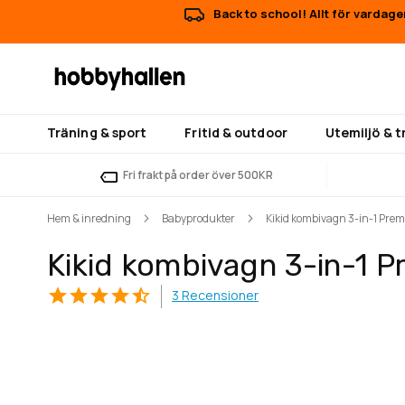
Back to school! Allt för vardage
Träning & sport
Fritid & outdoor
Utemiljö & 
Fri frakt på order över 500KR
Hem & inredning
Babyprodukter
Kikid kombivagn 3-in-1 Pre
Kikid kombivagn 3-in-1 
3
Recensioner
Hoppa
Hoppa
till
till