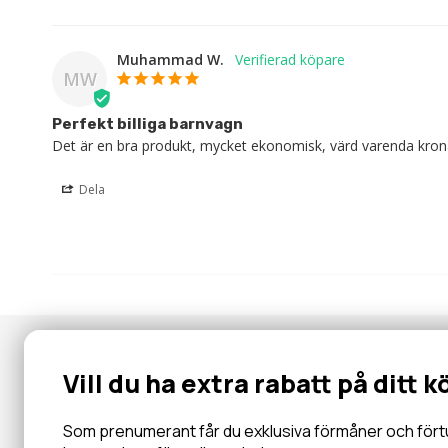
Muhammad W.
MW
Perfekt billiga barnvagn
Det är en bra produkt, mycket ekonomisk, värd varenda kron
Dela
Nyhetsbrev
Vill du ha extra rabatt på ditt k
Gå med i vår community för specialerbjudanden, information, 
inbjudningar och mycket mer.
Som prenumerant får du exklusiva förmåner och förtur 