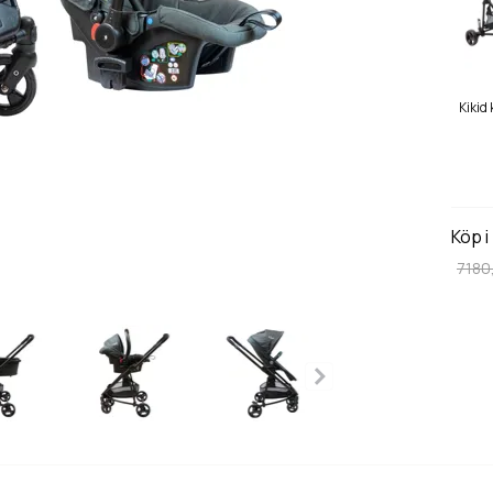
Kikid
Köp i
7180