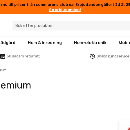
n nu till priser från sommarens slutrea. Erbjudanden gäller i
3d 2t 2
Se erbjudanden!
trädgård
Hem & inredning
Hem-elektronik
Möbl
60 dagars returrätt
Snabb kundservice
mium
Premium