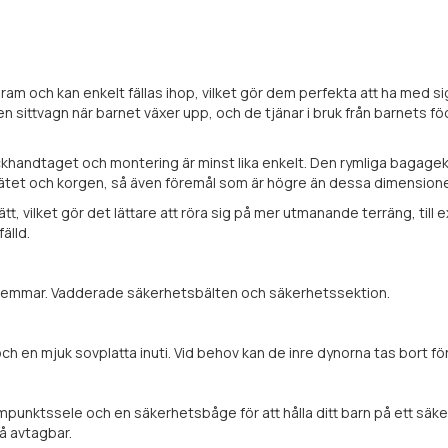
m och kan enkelt fällas ihop, vilket gör dem perfekta att ha med sig
en sittvagn när barnet växer upp, och de tjänar i bruk från barnets föd
ckhandtaget och montering är minst lika enkelt. Den rymliga bagag
ätet och korgen, så även föremål som är högre än dessa dimensioner 
t, vilket gör det lättare att röra sig på mer utmanande terräng, till
älld.
ktsremmar. Vadderade säkerhetsbälten och säkerhetssektion.
 en mjuk sovplatta inuti. Vid behov kan de inre dynorna tas bort fö
punktssele och en säkerhetsbåge för att hålla ditt barn på ett säke
så avtagbar.