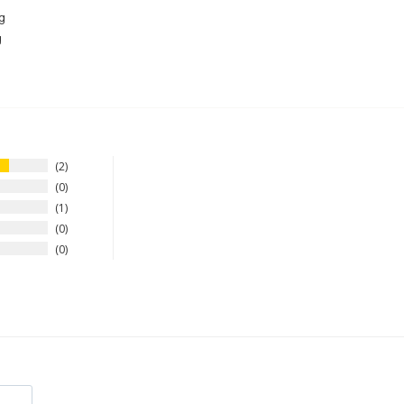
g
g
2
0
1
0
0