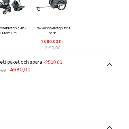
 kombivagn 3-in-
Trekker cykelvagn för 1
1 Premium
barn
1 690,
00 Kr
2190,00
 ett paket och spara
-2500,00
4680,00
,00