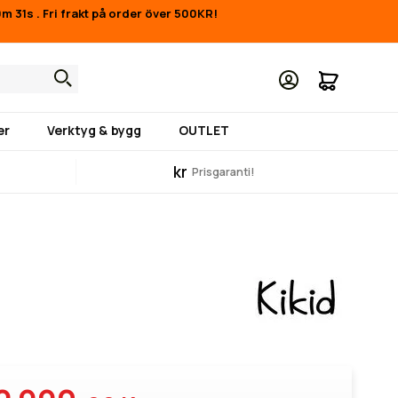
9m 30s
.
Fri frakt på order över 500KR!
Min kund
er
Verktyg & bygg
OUTLET
kr
Prisgaranti!