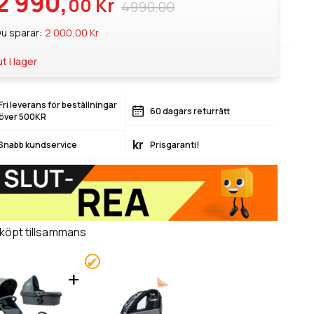
2 990,
00 Kr
4990,00
u sparar:
2 000,00 Kr
ut i lager
Fri leverans för beställningar
60 dagars returrätt
över 500KR
kr
Snabb kundservice
Prisgaranti!
 köpt tillsammans