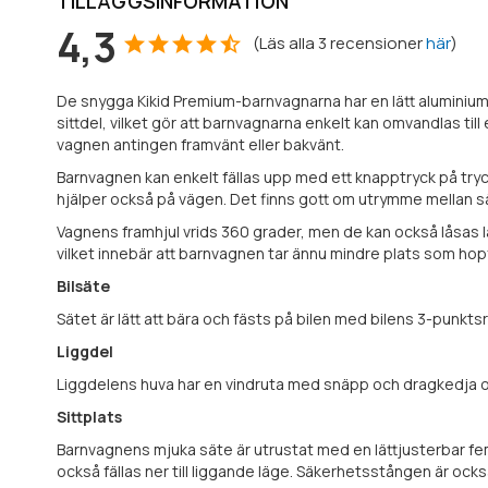
TILLÄGGSINFORMATION
4,3
(
Läs alla
3
recensioner
här
)
De snygga Kikid Premium-barnvagnarna har en lätt aluminiumra
sittdel, vilket gör att barnvagnarna enkelt kan omvandlas till 
vagnen antingen framvänt eller bakvänt.
Barnvagnen kan enkelt fällas upp med ett knapptryck på try
hjälper också på vägen. Det finns gott om utrymme mellan s
Vagnens framhjul vrids 360 grader, men de kan också låsas lät
vilket innebär att barnvagnen tar ännu mindre plats som hopf
Bilsäte
Sätet är lätt att bära och fästs på bilen med bilens 3-pun
Liggdel
Liggdelens huva har en vindruta med snäpp och dragkedja och
Sittplats
Barnvagnens mjuka säte är utrustat med en lättjusterbar fem
också fällas ner till liggande läge. Säkerhetsstången är ock