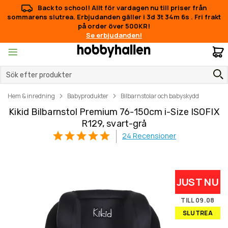
Back to school! Allt för vardagen nu till priser från
sommarens slutrea. Erbjudanden gäller i
3d 3t 34m 5s
.
Fri frakt
på order över 500KR!
Se erbjudanden!
M
Hem & inredning
Babyprodukter
Bilbarnstolar och babyskydd
Kikid Bilbarnstol Premium 76-150cm i-Size ISOFIX
R129, svart-grå
24
Recensioner
Hoppa
Hoppa
JUST NU
till
till
slutet
början
TILL 09.08
av
av
SLUTREA
bildgalleriet
bildgalleriet