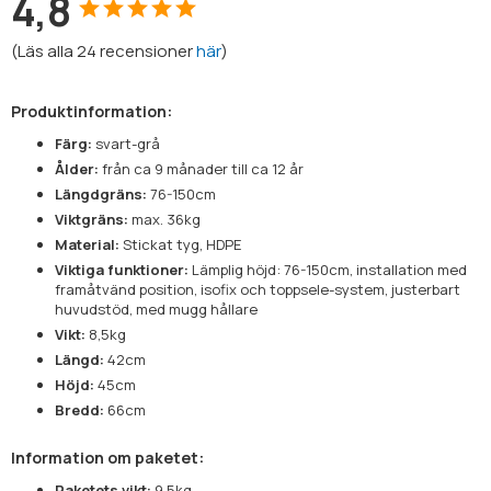
4,8
(
Läs alla
24
recensioner
här
)
Produktinformation:
Färg:
svart-grå
Ålder:
från ca 9 månader till ca 12 år
Längdgräns:
76-150cm
Viktgräns:
max. 36kg
Material:
Stickat tyg, HDPE
Viktiga funktioner:
Lämplig höjd: 76-150cm, installation med
framåtvänd position, isofix och toppsele-system, justerbart
huvudstöd, med mugg hållare
Vikt:
8,5kg
Längd:
42cm
Höjd:
45cm
Bredd:
66cm
Information om paketet:
Paketets vikt:
9,5kg