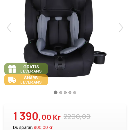
GRATIS
LEVERANS
SNABB
LEVERANS
1 390,
2290,00
00 Kr
Du sparar:
900,00 Kr