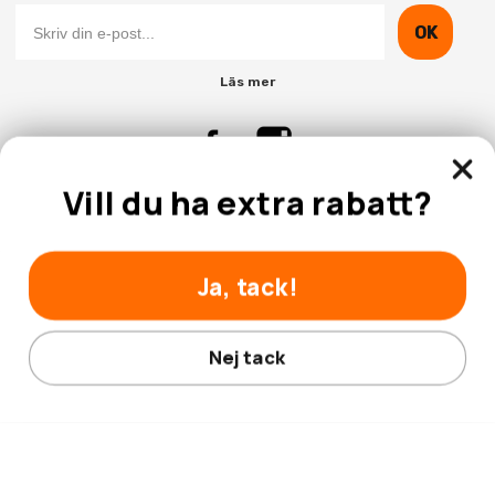
OK
Läs mer
Vill du ha extra rabatt?
Kontakta Oss
Kundtjänst
Ja, tack!
Nej tack
© 2026 Hobbyhallen.se