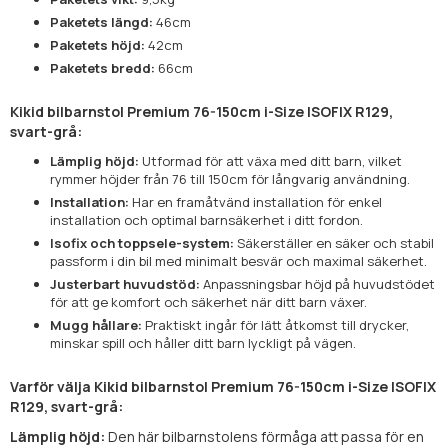
Paketets längd:
46cm
Paketets höjd:
42cm
Paketets bredd:
66cm
Kikid bilbarnstol Premium 76-150cm i-Size ISOFIX R129,
svart-grå:
Lämplig höjd:
Utformad för att växa med ditt barn, vilket
rymmer höjder från 76 till 150cm för långvarig användning.
Installation:
Har en framåtvänd installation för enkel
installation och optimal barnsäkerhet i ditt fordon.
Isofix och toppsele-system:
Säkerställer en säker och stabil
passform i din bil med minimalt besvär och maximal säkerhet.
Justerbart huvudstöd:
Anpassningsbar höjd på huvudstödet
för att ge komfort och säkerhet när ditt barn växer.
Mugg hållare:
Praktiskt ingår för lätt åtkomst till drycker,
minskar spill och håller ditt barn lyckligt på vägen.
Varför välja Kikid bilbarnstol Premium 76-150cm i-Size ISOFIX
R129, svart-grå:
Lämplig höjd:
Den här bilbarnstolens förmåga att passa för en