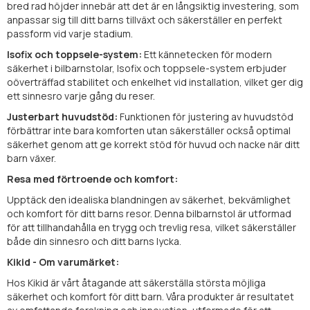
bred rad höjder innebär att det är en långsiktig investering, som
anpassar sig till ditt barns tillväxt och säkerställer en perfekt
passform vid varje stadium.
Isofix och toppsele-system:
Ett kännetecken för modern
säkerhet i bilbarnstolar, Isofix och toppsele-system erbjuder
oöverträffad stabilitet och enkelhet vid installation, vilket ger dig
ett sinnesro varje gång du reser.
Justerbart huvudstöd:
Funktionen för justering av huvudstöd
förbättrar inte bara komforten utan säkerställer också optimal
säkerhet genom att ge korrekt stöd för huvud och nacke när ditt
barn växer.
Resa med förtroende och komfort:
Upptäck den idealiska blandningen av säkerhet, bekvämlighet
och komfort för ditt barns resor. Denna bilbarnstol är utformad
för att tillhandahålla en trygg och trevlig resa, vilket säkerställer
både din sinnesro och ditt barns lycka.
Kikid - Om varumärket:
Hos Kikid är vårt åtagande att säkerställa största möjliga
säkerhet och komfort för ditt barn. Våra produkter är resultatet