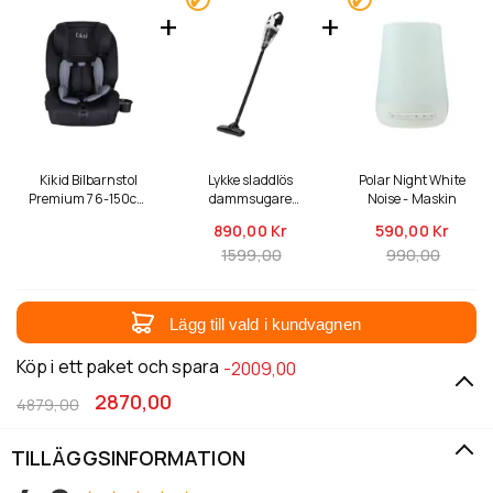
Kikid Bilbarnstol
Lykke sladdlös
Polar Night White
Premium 76-150cm
dammsugare
Noise - Maskin
i-Size ISOFIX R129,
Classic 500
890,
00 Kr
590,
00 Kr
svart-grå
1599,00
990,00
Lägg till vald i kundvagnen
Köp i ett paket och spara
-2009,00
2870,00
4879,00
TILLÄGGSINFORMATION