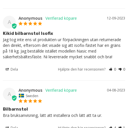
Anonymous
12-09-2023
A
Kikid bilbarnstol Isofix
Jag tog inte ens ut produkten ur förpackningen utan returnerade 
den direkt, eftersom det visade sig att isofix-fästet har en gräns 
på 18 kg. Jag beställde istället modellen Nasic med 
säkerhetsbältesfäste. Ni levererade mycket snabbt och bra!
Dela
Hjälpte den här recensionen?
0
0
Anonymous
04-08-2023
A
Sweden
Bilbarnstol
Bra bruksanvisning, lätt att installera och lätt att ta ur.
Dela
Hjälpte den här recensionen?
4
1