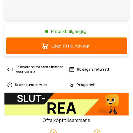
Produkt tillgänglig
Lägg till i kundvagn
Fri leverans för beställningar
60 dagars returrätt
över 500KR
kr
Snabb kundservice
Prisgaranti!
Ofta köpt tillsammans