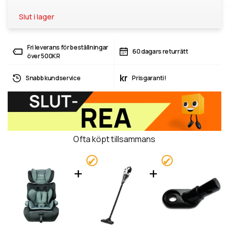
Slut i lager
Fri leverans för beställningar
60 dagars returrätt
över 500KR
kr
Snabb kundservice
Prisgaranti!
Ofta köpt tillsammans