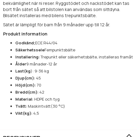
bekvämlighet när ni reser. Ryggstödet och nackstödet kan tas
bort från sätet så att bilstolen kan användas som sittdyna.
Bilsätet installeras med bilens trepunktsbälte.
Sätet är lämpligt för barn från 9 månader upp till 12 år.
Produkt information
Godkänd;
ECE R44/04
Säkerhetssele
Fempunktsbälte
Installering:
Trepunkt eller säkerhetsbälte, installeras framåt
Ålder
9 månader-12 år
Last(kg
): 9-36 kg
Djup(cm):
45
Höjd(cm):
70
Bredd(cm):
42
Material:
HDPE och tyg
Tvätt:
Maskintvätt(30 °C)
Vikt(kg):
4,5