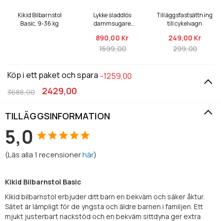
Kikid Bilbarnstol
Lykke sladdlös
Tilläggsfastsättning
Basic, 9-36 kg
dammsugare
till cykelvagn
Classic 500
890,
00 Kr
249,
00 Kr
1599,00
299,00
Köp i ett paket och spara
-1259,00
2429,00
3688,00
TILLÄGGSINFORMATION
5,0
(
Läs alla
1
recensioner
här
)
Kikid Bilbarnstol Basic
Kikid bilbarnstol erbjuder ditt barn en bekväm och säker åktur.
Sätet är lämpligt för de yngsta och äldre barnen i familjen. Ett
mjukt justerbart nackstöd och en bekväm sittdyna ger extra