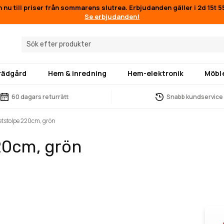
n nu till priser från sommarens slutrea. Erbjudanden gäller i
2d 15t 
Se erbjudanden!
trädgård
Hem & inredning
Hem-elektronik
Möbl
60 dagars returrätt
Snabb kundservice
etstolpe 220cm, grön
20cm, grön