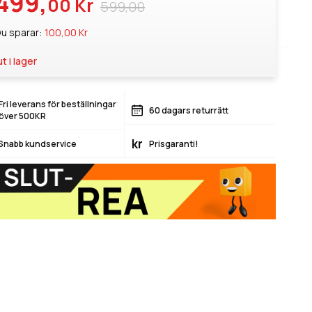
499,
00 Kr
599,00
u sparar:
100,00 Kr
ut i lager
Fri leverans för beställningar
60 dagars returrätt
över 500KR
kr
Snabb kundservice
Prisgaranti!