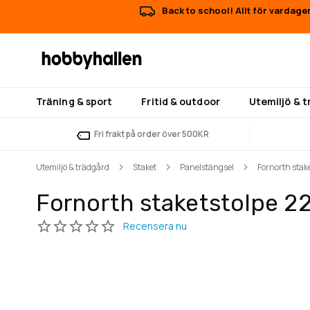
Back to school! Allt för vardage
Träning & sport
Fritid & outdoor
Utemiljö & 
Fri frakt på order över 500KR
Utemiljö & trädgård
Staket
Panelstängsel
Fornorth stak
Fornorth staketstolpe 2
Hoppa
Hoppa
till
till