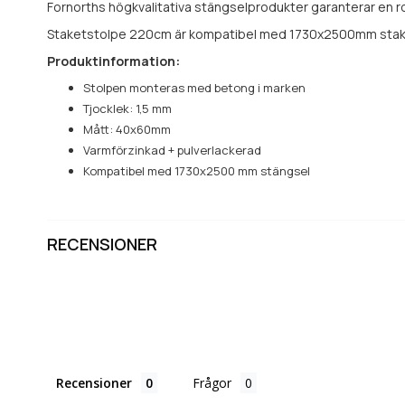
Fornorths högkvalitativa stängselprodukter garanterar en ro
Staketstolpe 220cm är kompatibel med 1730x2500mm stake
Produktinformation:
Stolpen monteras med betong i marken
Tjocklek: 1,5 mm
Mått: 40x60mm
Varmförzinkad + pulverlackerad
Kompatibel med 1730x2500 mm stängsel
RECENSIONER
Recensioner
Frågor