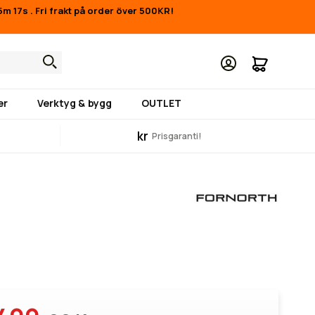
55m 17s
.
Fri frakt på order över 500KR!
Min kund
er
Verktyg & bygg
OUTLET
kr
Prisgaranti!