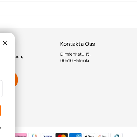
Kontakta Oss
öp?
Elimäenkatu 15,
inspiration,
00510 Helsinki
till våra största
OK
yhallen och ger samtycke
ritetspolicyn
.