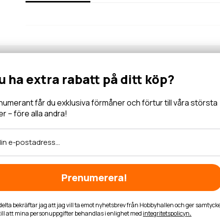
Nyhetsbrev
Vill du ha extra rabatt på ditt k
Gå med i vår community för specialerbjudanden, information, 
inbjudningar och mycket mer.
Som prenumerant får du exklusiva förmåner och förtur 
kampanjer – före alla andra!
Läs mer
Prenumerera!
Genom att delta bekräftar jag att jag vill ta emot nyhetsbrev från Hobb
till att mina personuppgifter behandlas i enlighet med
integ