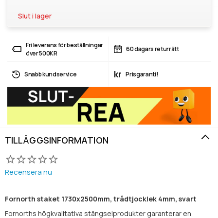
Slut i lager
Fri leverans för beställningar
60 dagars returrätt
över 500KR
kr
Snabb kundservice
Prisgaranti!
TILLÄGGSINFORMATION
Recensera nu
‌Fornorth staket 1730x2500mm, trådtjocklek 4mm, svart
Fornorths högkvalitativa stängselprodukter garanterar en