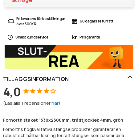
Slut i lager
Fri leverans för beställningar
60 dagars returrätt
över 500KR
kr
Snabb kundservice
Prisgaranti!
TILLÄGGSINFORMATION
4,0
(
Läs alla
1
recensioner
här
)
‌Fornorth staket 1530x2500mm, trådtjocklek 4mm, grön
Fornorths högkvalitativa stängselprodukter garanterar en
robust och hållbar lösning för rätt stängsel som passar dina