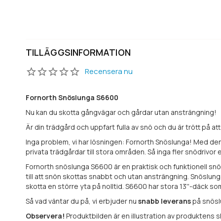
TILLÄGGSINFORMATION
Recensera nu
Fornorth Snöslunga S6600
Nu kan du skotta gångvägar och gårdar utan ansträngning!
Är din trädgård och uppfart fulla av snö och du är trött på 
Inga problem, vi har lösningen: Fornorth Snöslunga! Med den 
privata trädgårdar till stora områden. Så inga fler snödrivor
Fornorth snöslunga S6600 är en praktisk och funktionell snösl
till att snön skottas snabbt och utan ansträngning. Snöslung
skotta en större yta på nolltid. S6600 har stora 13''-däck 
Så vad väntar du på, vi erbjuder nu
snabb leverans
på snösl
Observera!
Produktbilden är en illustration av produktens sl