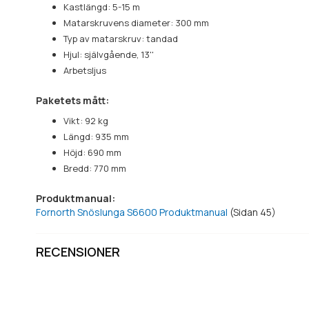
Kastlängd: 5-15 m
Matarskruvens diameter: 300 mm
Typ av matarskruv: tandad
Hjul: självgående, 13''
Arbetsljus
Paketets mått:
Vikt: 92 kg
Längd: 935 mm
Höjd: 690 mm
Bredd: 770 mm
Produktmanual:
Fornorth Snöslunga S6600 Produktmanual
(Sidan 45)
RECENSIONER