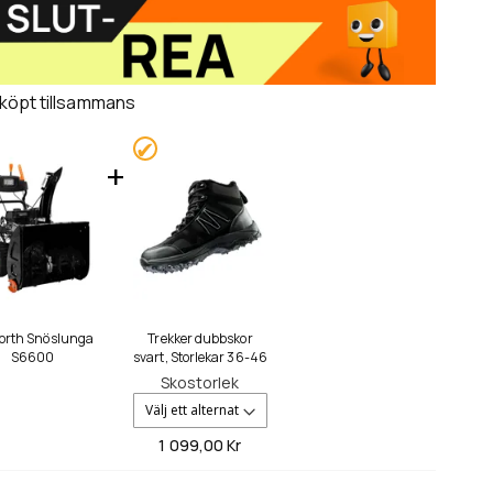
 köpt tillsammans
orth Snöslunga
Trekker dubbskor
S6600
svart, Storlekar 36-46
Skostorlek
1 099,
00 Kr