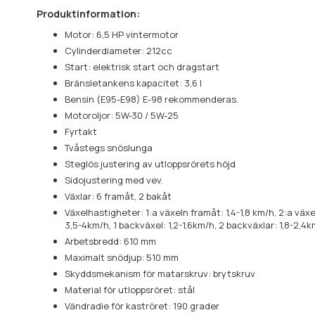
Produktinformation:
Motor: 6,5 HP vintermotor
Cylinderdiameter: 212cc
Start: elektrisk start och dragstart
Bränsletankens kapacitet: 3,6 l
Bensin (E95-E98) E-98 rekommenderas.
Motoroljor: 5W-30 / 5W-25
Fyrtakt
Tvåstegs snöslunga
Steglös justering av utloppsrörets höjd
Sidojustering med vev.
Växlar: 6 framåt, 2 bakåt
Växelhastigheter: 1:a växeln framåt: 1,4-1,8 km/h, 2:a växe
3,5-4km/h, 1 backväxel: 1,2-1,6km/h, 2 backväxlar: 1,8-2,4
Arbetsbredd: 610 mm
Maximalt snödjup: 510 mm
Skyddsmekanism för matarskruv: brytskruv
Material för utloppsröret: stål
Vändradie för kaströret: 190 grader