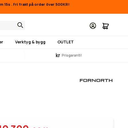
7m 15s
.
Fri frakt på order över 500KR!
Min kund
er
Verktyg & bygg
OUTLET
kr
Prisgaranti!