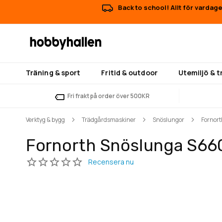
Back to school! Allt för vardage
Träning & sport
Fritid & outdoor
Utemiljö & 
Fri frakt på order över 500KR
Verktyg & bygg
Trädgårdsmaskiner
Snöslungor
Fornor
Fornorth Snöslunga S66
Hoppa
Hoppa
till
till