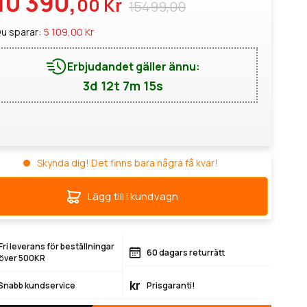
10 390,
00 Kr
15499,00
u sparar:
5 109,00 Kr
Erbjudandet gäller ännu:
3d 12t 7m 15s
Skynda dig! Det finns bara några få kvar!
Lägg till i kundvagn
Fri leverans för beställningar
60 dagars returrätt
över 500KR
kr
Snabb kundservice
Prisgaranti!