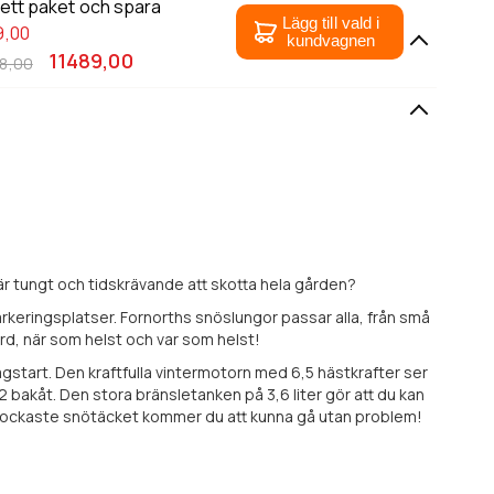
 ett paket och spara
Lägg till vald i
9,00
kundvagnen
11489,00
8,00
 är tungt och tidskrävande att skotta hela gården?
arkeringsplatser. Fornorths snöslungor passar alla, från små
ård, när som helst och var som helst!
ragstart. Den kraftfulla vintermotorn med 6,5 hästkrafter ser
2 bakåt. Den stora bränsletanken på 3,6 liter gör att du kan
t tjockaste snötäcket kommer du att kunna gå utan problem!