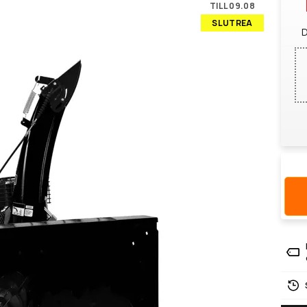
TILL 09.08
SLUTREA
D