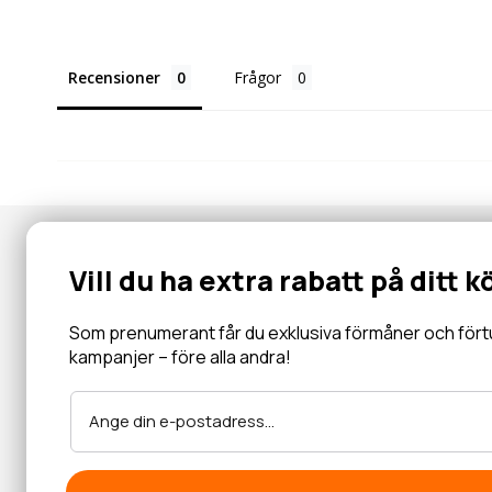
Recensioner
Frågor
Nyhetsbrev
Vill du ha extra rabatt på ditt k
Gå med i vår community för specialerbjudanden, information, 
inbjudningar och mycket mer.
Som prenumerant får du exklusiva förmåner och förtur 
kampanjer – före alla andra!
Läs mer