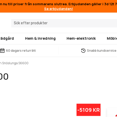
n nu till priser från sommarens slutrea. Erbjudanden gäller i
3d 12t 
Se erbjudanden!
trädgård
Hem & inredning
Hem-elektronik
Möbl
60 dagars returrätt
Snabb kundservice
th Snöslunga S6600
00
-5109 KR