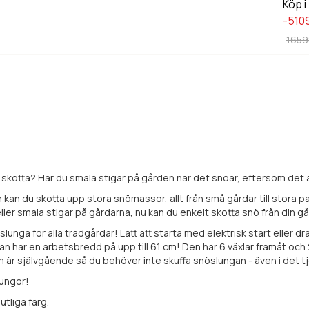
Köp i
-510
1659
att skotta? Har du smala stigar på gården när det snöar, eftersom det
kan du skotta upp stora snömassor, allt från små gårdar till stora p
 eller smala stigar på gårdarna, nu kan du enkelt skotta snö från din g
unga för alla trädgårdar! Lätt att starta med elektrisk start eller d
an har en arbetsbredd på upp till 61 cm! Den har 6 växlar framåt och 
som är självgående så du behöver inte skuffa snöslungan - även i de
ungor!
utliga färg.