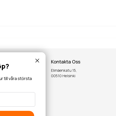
Kontakta Oss
öp?
Elimäenkatu 15,
inspiration,
00510 Helsinki
till våra största
OK