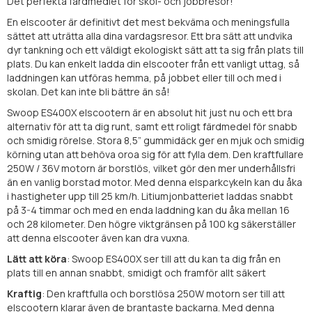
Det perfekta färdmedlet för skol- och jobbresor!
En elscooter är definitivt det mest bekväma och meningsfulla
sättet att uträtta alla dina vardagsresor. Ett bra sätt att undvika
dyr tankning och ett väldigt ekologiskt sätt att ta sig från plats till
plats. Du kan enkelt ladda din elscooter från ett vanligt uttag, så
laddningen kan utföras hemma, på jobbet eller till och med i
skolan. Det kan inte bli bättre än så!
Swoop ES400X elscootern är en absolut hit just nu och ett bra
alternativ för att ta dig runt, samt ett roligt färdmedel för snabb
och smidig rörelse. Stora 8,5” gummidäck ger en mjuk och smidig
körning utan att behöva oroa sig för att fylla dem. Den kraftfullare
250W / 36V motorn är borstlös, vilket gör den mer underhållsfri
än en vanlig borstad motor. Med denna elsparkcykeln kan du åka
i hastigheter upp till 25 km/h. Litiumjonbatteriet laddas snabbt
på 3-4 timmar och med en enda laddning kan du åka mellan 16
och 28 kilometer. Den högre viktgränsen på 100 kg säkerställer
att denna elscooter även kan dra vuxna.
Lätt att köra
: Swoop ES400X ser till att du kan ta dig från en
plats till en annan snabbt, smidigt och framför allt säkert
Kraftig
: Den kraftfulla och borstlösa 250W motorn ser till att
elscootern klarar även de brantaste backarna. Med denna