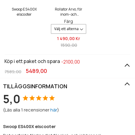
Swoop ES400X
Rollator Arvo, för
elscooter
inom- och
utomhusbruk
Färg
1 490,
00 Kr
1590,00
Köp i ett paket och spara
-2100,00
5489,00
7589,00
TILLÄGGSINFORMATION
5,0
(
Läs alla
1
recensioner
här
)
Swoop ES400X elscooter