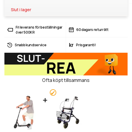
Slut i lager
Fri leverans för beställningar
60 dagars returrätt
över 500KR
kr
Snabb kundservice
Prisgaranti!
Ofta köpt tillsammans