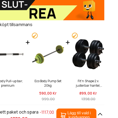
 köpt tillsammans
ody Pull-up bar,
Eco Body Pump Set
Fit'n Shape 2 x
premium
20kg
justerbar hantel,
30kg
590,
00 Kr
899,
00 Kr
999,00
1398,00
 ett paket och spara
-1117,00
Lägg till vald i
kundvagnen