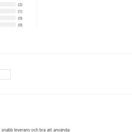
2
1
0
0
, snabb leverans och bra att använda.