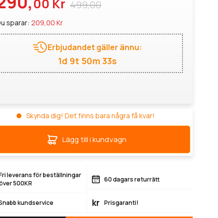
290,
00 Kr
499,00
u sparar:
209,00 Kr
Erbjudandet gäller ännu:
1d 9t 50m 32s
Skynda dig! Det finns bara några få kvar!
Lägg till i kundvagn
Fri leverans för beställningar
60 dagars returrätt
över 500KR
kr
Snabb kundservice
Prisgaranti!