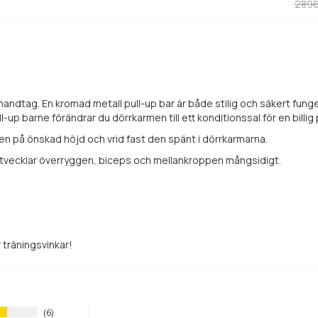
2896
 handtag. En kromad metall pull-up bar är både stilig och säkert fung
ll-up barne förändrar du dörrkarmen till ett konditionssal för en billig
gen på önskad höjd och vrid fast den spänt i dörrkarmarna.
tvecklar överryggen, biceps och mellankroppen mångsidigt.
träningsvinkar!
6