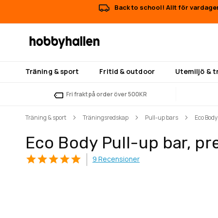
Back to school! Allt för vardage
Träning & sport
Fritid & outdoor
Utemiljö & 
Fri frakt på order över 500KR
Träning & sport
Träningsredskap
Pull-up bars
Eco Body
Eco Body Pull-up bar, p
9
Recensioner
Hoppa
Hoppa
till
till