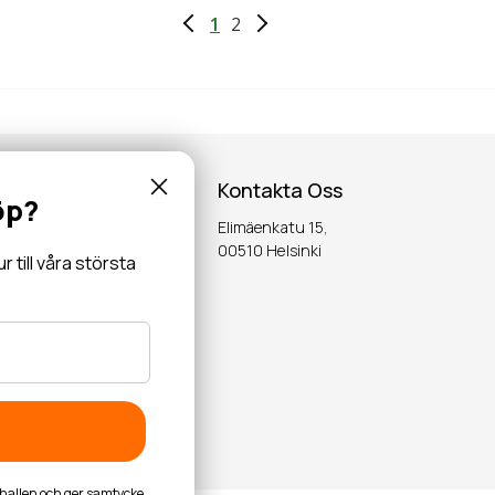
1
2
Kontakta Oss
öp?
Elimäenkatu 15,
inspiration,
00510 Helsinki
till våra största
OK
byhallen och ger samtycke