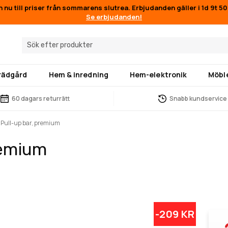
n nu till priser från sommarens slutrea. Erbjudanden gäller i
1d 9t 5
Se erbjudanden!
trädgård
Hem & inredning
Hem-elektronik
Möbl
60 dagars returrätt
Snabb kundservice
 Pull-up bar, premium
remium
-209 KR