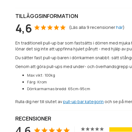
TILLÄGGSINFORMATION
4,6
(
Läs alla
9
recensioner
här
)
En traditionell pull-up bar som fastsätts i dörren med mjuka
lönar det sig inte att uppfinna hjulet pånytt - med hjälp av pu
Du sätter fast pull-up baren i dörrkarmen snabbt: sätt stån
Genom att göra pull-ups med under- och överhandsgrepp u
Max vikt: 100kg
Färg: Krom
Dörrkarmarnas bredd: 65cm-95cm
Rulla dig ner till slutet av
pull-up bar kategorin
och se på mer 
RECENSIONER
4,6