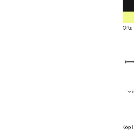
Ofta
Eco B
Köp i