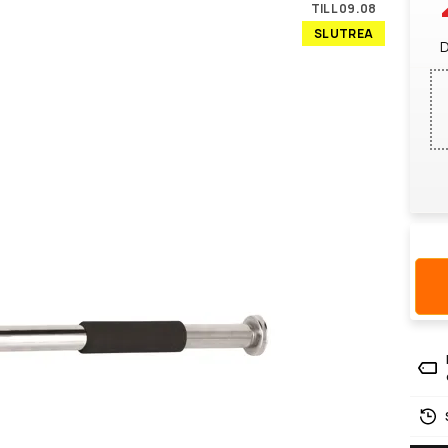
TILL 09.08
SLUTREA
D