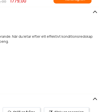
1779,00
,00
erande. När du letar efter ett effektivt konditionsredskap
 peng.
Ställ en fråga
Skriv en recension