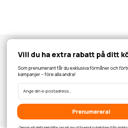
Nyhetsbrev
Vill du ha extra rabatt på ditt k
Gå med i vår community för specialerbjudanden, information, 
inbjudningar och mycket mer.
Som prenumerant får du exklusiva förmåner och förtur 
kampanjer – före alla andra!
Läs mer
Prenumerera!
Genom att delta bekräftar jag att jag vill ta emot nyhetsbrev från Hob