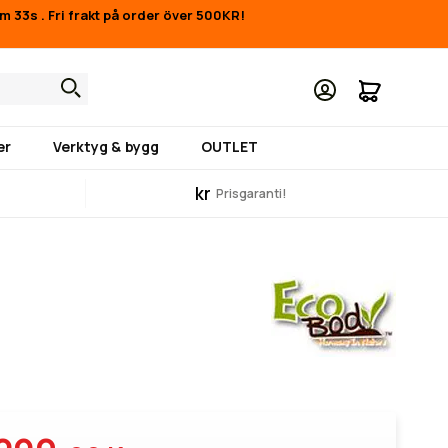
0m 32s
.
Fri frakt på order över 500KR!
Min kund
er
Verktyg & bygg
OUTLET
kr
Prisgaranti!