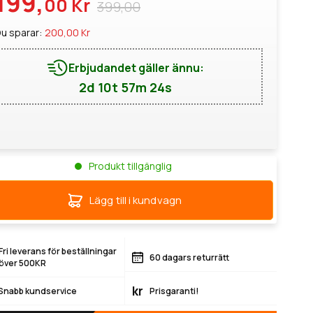
199,
00 Kr
399,00
u sparar:
200,00 Kr
Erbjudandet gäller ännu:
2d 10t 57m 24s
Produkt tillgänglig
Lägg till i kundvagn
Fri leverans för beställningar
60 dagars returrätt
över 500KR
kr
Snabb kundservice
Prisgaranti!