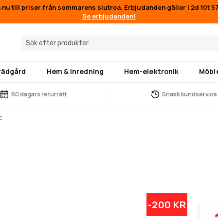
 nu till priser från sommarens slutrea. Erbjudanden gäller i
2d 10t 
Se erbjudanden!
trädgård
Hem & inredning
Hem-elektronik
Möbl
60 dagars returrätt
Snabb kundservice
e
-200 KR