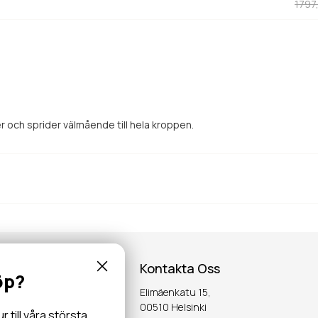
1797
och sprider välmående till hela kroppen.
öp?
till våra största