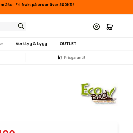
57m 24s
.
Fri frakt på order över 500KR!
Min kund
er
Verktyg & bygg
OUTLET
kr
Prisgaranti!