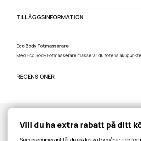
TILLÄGGSINFORMATION
Eco Body Fotmasserare
Med Eco Body Fotmasserare masserar du fotens akupunkter 
RECENSIONER
Vill du ha extra rabatt på ditt k
Recensioner
Frågor
Som prenumerant får du exklusiva förmåner och förtur 