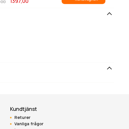
1397,00
,00
Ställ en fråga
Skriv en recension