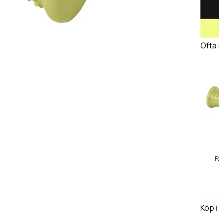
Ofta
F
Köp i