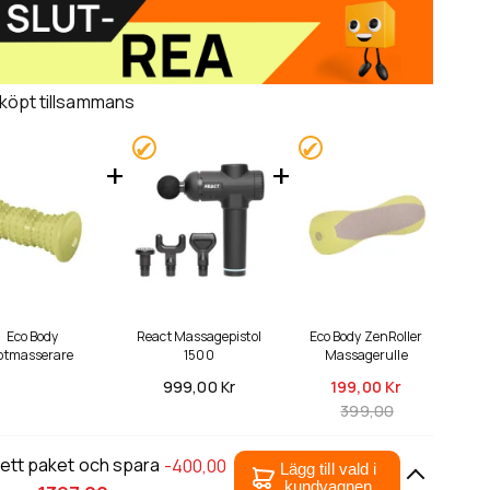
 köpt tillsammans
Eco Body
React Massagepistol
Eco Body ZenRoller
otmasserare
1500
Massagerulle
999,
00 Kr
199,
00 Kr
399,00
 ett paket och spara
-400,00
Lägg till vald i
kundvagnen