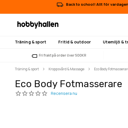
Back to school! Allt för vardagen
Träning & sport
Fritid & outdoor
Utemiljö & 
Fri frakt på order över 500KR
Träning & sport
Kroppsvård & Massage
Eco Body Fotmasserar
Eco Body Fotmasserare
Hoppa
Hoppa
till
till