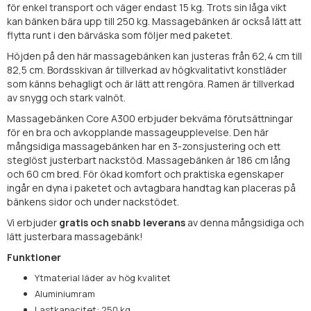
för enkel transport och väger endast 15 kg. Trots sin låga vikt
kan bänken bära upp till 250 kg. Massagebänken är också lätt att
flytta runt i den bärväska som följer med paketet.
Höjden på den här massagebänken kan justeras från 62,4 cm till
82,5 cm. Bordsskivan är tillverkad av högkvalitativt konstläder
som känns behagligt och är lätt att rengöra. Ramen är tillverkad
av snygg och stark valnöt.
Massagebänken Core A300 erbjuder bekväma förutsättningar
för en bra och avkopplande massageupplevelse. Den här
mångsidiga massagebänken har en 3-zonsjustering och ett
steglöst justerbart nackstöd. Massagebänken är 186 cm lång
och 60 cm bred. För ökad komfort och praktiska egenskaper
ingår en dyna i paketet och avtagbara handtag kan placeras på
bänkens sidor och under nackstödet.
Vi erbjuder
gratis och snabb leverans
av denna mångsidiga och
lätt justerbara massagebänk!
Funktioner
Ytmaterial läder av hög kvalitet
Aluminiumram
Lastkapacitet: 250 kg