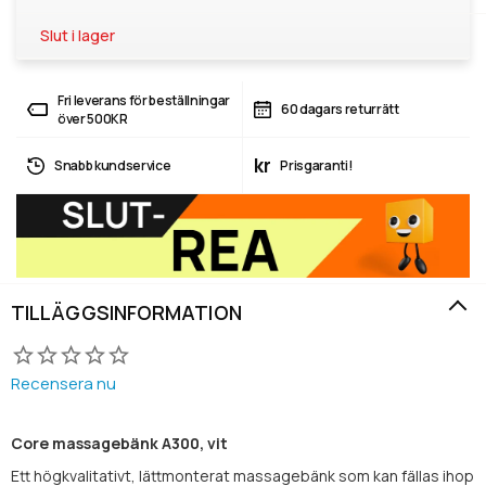
Slut i lager
Fri leverans för beställningar
60 dagars returrätt
över 500KR
kr
Snabb kundservice
Prisgaranti!
TILLÄGGSINFORMATION
Recensera nu
Core massagebänk A300, vit
Ett högkvalitativt, lättmonterat massagebänk som kan fällas ihop