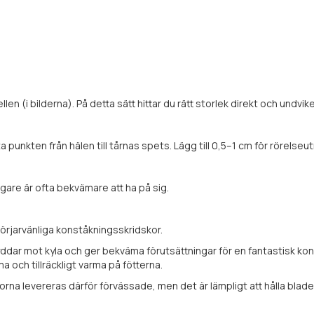
en (i bilderna). På detta sätt hittar du rätt storlek direkt och undvike
a punkten från hälen till tårnas spets. Lägg till 0,5–1 cm för rörels
ligare är ofta bekvämare att ha på sig.
börjarvänliga konståkningsskridskor.
yddar mot kyla och ger bekväma förutsättningar för en fantastisk ko
a och tillräckligt varma på fötterna.
skorna levereras därför förvässade, men det är lämpligt att hålla bla