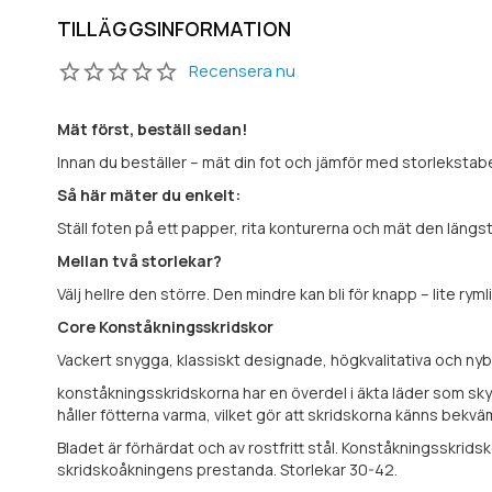
TILLÄGGSINFORMATION
Recensera nu
Mät först, beställ sedan!
Innan du beställer – mät din fot och jämför med storlekstabell
Så här mäter du enkelt:
Ställ foten på ett papper, rita konturerna och mät den längst
Mellan två storlekar?
Välj hellre den större. Den mindre kan bli för knapp – lite rym
Core Konståkningsskridskor
Vackert snygga, klassiskt designade, högkvalitativa och ny
konståkningsskridskorna har en överdel i äkta läder som sk
håller fötterna varma, vilket gör att skridskorna känns bekväm
Bladet är förhärdat och av rostfritt stål. Konståkningsskrid
skridskoåkningens prestanda. Storlekar 30-42.