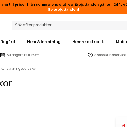
en nu till priser från sommarens slutrea. Erbjudanden gäller i
2d 1t 
Se erbjudanden!
trädgård
Hem & inredning
Hem-elektronik
Möbl
60 dagars returrätt
Snabb kundservice
 Konståkningsskridskor
kor