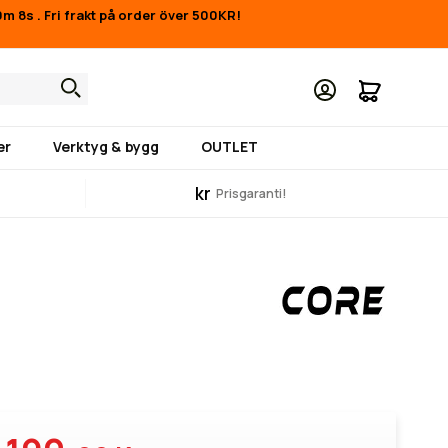
40m 7s
.
Fri frakt på order över 500KR!
Min kund
er
Verktyg & bygg
OUTLET
kr
Prisgaranti!