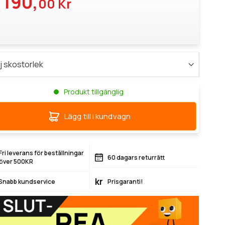
 190,
00 Kr
Produkt tillgänglig
Lägg till i kundvagn
Fri leverans för beställningar
60 dagars returrätt
över 500KR
kr
Snabb kundservice
Prisgaranti!