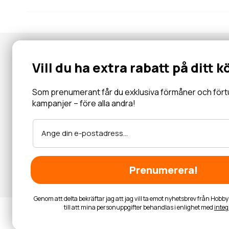
Nyhetsbrev
Vill du ha extra rabatt på ditt k
Gå med i vår community för specialerbjudanden, information, 
inbjudningar och mycket mer.
Som prenumerant får du exklusiva förmåner och förtur 
kampanjer – före alla andra!
Läs mer
Prenumerera!
Genom att delta bekräftar jag att jag vill ta emot nyhetsbrev från Hob
till att mina personuppgifter behandlas i enlighet med
integ