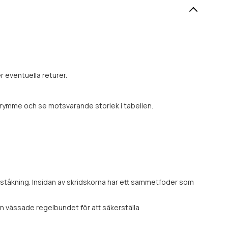
r eventuella returer.
eutrymme och se motsvarande storlek i tabellen.
nståkning. Insidan av skridskorna har ett sammetfoder som
den vässade regelbundet för att säkerställa