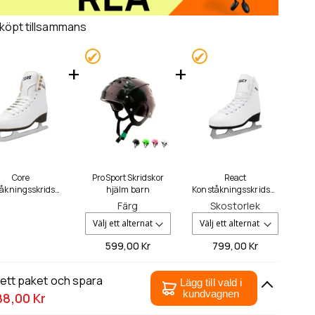
 köpt tillsammans
Core
ProSport Skridskor
React
åkningsskridsko
hjälm barn
Konståkningsskridsko
r
r, vit
Färg
Skostorlek
599,
00 Kr
799,
00 Kr
 ett paket och spara
Lägg till vald i
kundvagnen
88,00 Kr