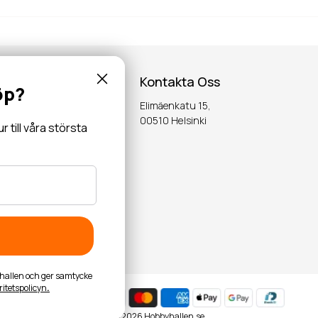
Kontakta Oss
öp?
Elimäenkatu 15,
inspiration,
00510 Helsinki
till våra största
OK
byhallen och ger samtycke
ritetspolicyn
.
© 2026 Hobbyhallen.se