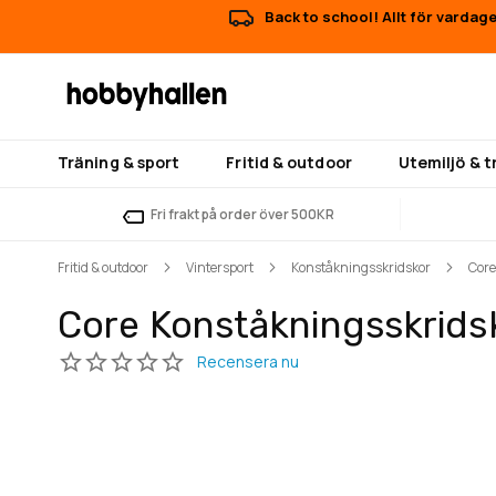
Back to school! Allt för vardag
Träning & sport
Fritid & outdoor
Utemiljö & 
Fri frakt på order över 500KR
Fritid & outdoor
Vintersport
Konståkningsskridskor
Core
Core Konståkningsskrids
Hoppa
Hoppa
till
till