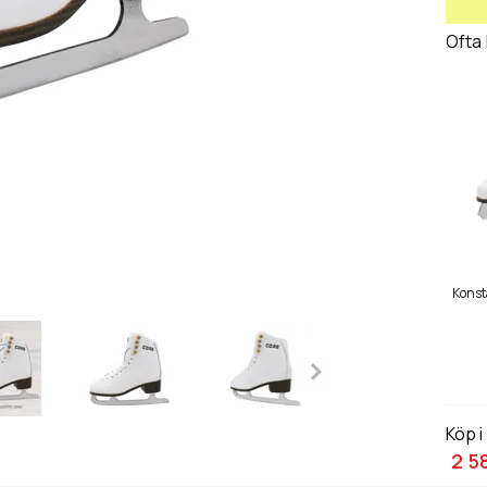
Ofta
Konst
Köp i
2 5