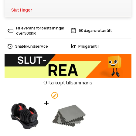
Slut i lager
Fri leverans för beställningar
60 dagars returrätt
över 500KR
kr
Snabb kundservice
Prisgaranti!
Ofta köpt tillsammans