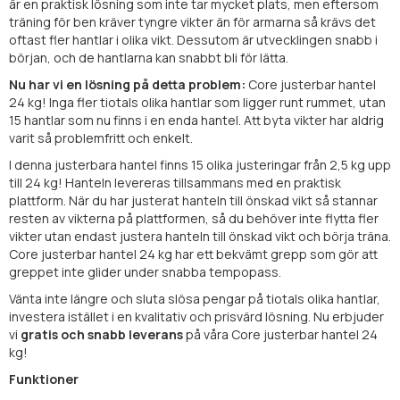
är en praktisk lösning som inte tar mycket plats, men eftersom
träning för ben kräver tyngre vikter än för armarna så krävs det
oftast fler hantlar i olika vikt. Dessutom är utvecklingen snabb i
början, och de hantlarna kan snabbt bli för lätta.
Nu har vi en lösning på detta problem:
Core justerbar hantel
24 kg! Inga fler tiotals olika hantlar som ligger runt rummet, utan
15 hantlar som nu finns i en enda hantel. Att byta vikter har aldrig
varit så problemfritt och enkelt.
I denna justerbara hantel finns 15 olika justeringar från 2,5 kg upp
till 24 kg! Hanteln levereras tillsammans med en praktisk
plattform. När du har justerat hanteln till önskad vikt så stannar
resten av vikterna på plattformen, så du behöver inte flytta fler
vikter utan endast justera hanteln till önskad vikt och börja träna.
Core justerbar hantel 24 kg har ett bekvämt grepp som gör att
greppet inte glider under snabba tempopass.
Vänta inte längre och sluta slösa pengar på tiotals olika hantlar,
investera istället i en kvalitativ och prisvärd lösning. Nu erbjuder
vi
gratis och snabb leverans
på våra Core justerbar hantel 24
kg!
Funktioner