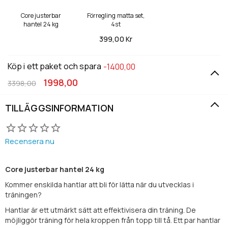
Core justerbar
Förregling matta set,
hantel 24 kg
4st
399,
00 Kr
Köp i ett paket och spara
-1400,00
1998,00
3398,00
TILLÄGGSINFORMATION
Recensera nu
Core justerbar hantel 24 kg
Kommer enskilda hantlar att bli för lätta när du utvecklas i
träningen?
Hantlar är ett utmärkt sätt att effektivisera din träning. De
möjliggör träning för hela kroppen från topp till tå. Ett par hantlar