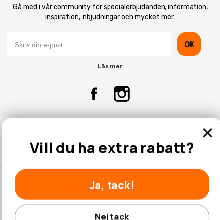
Gå med i vår community för specialerbjudanden, information,
inspiration, inbjudningar och mycket mer.
OK
Läs mer
Kontakta Oss
Vill du ha extra rabatt?
Kundtjänst
Ja, tack!
© 2026 Hobbyhallen.se
Nej tack