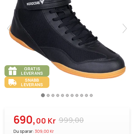
GRATIS
LEVERANS
SNABB
LEVERANS
690,
999,00
00 Kr
Du sparar:
309,00 Kr