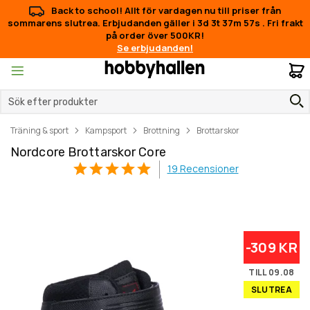
Back to school! Allt för vardagen nu till priser från
sommarens slutrea. Erbjudanden gäller i
3d 3t 37m 57s
.
Fri frakt
på order över 500KR!
Se erbjudanden!
M
Träning & sport
Kampsport
Brottning
Brottarskor
Nordcore Brottarskor Core
19
Recensioner
Hoppa
Hoppa
-309 KR
till
till
slutet
början
TILL 09.08
av
av
SLUTREA
bildgalleriet
bildgalleriet