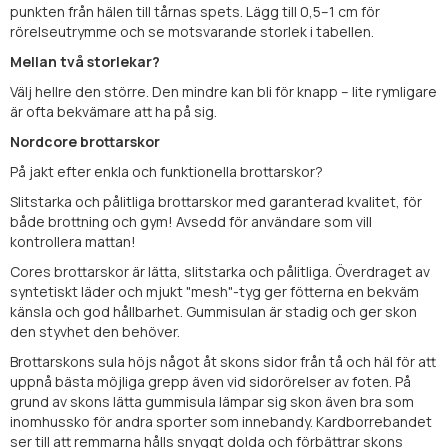
punkten från hälen till tårnas spets. Lägg till 0,5–1 cm för
rörelseutrymme och se motsvarande storlek i tabellen.
Mellan två storlekar?
Välj hellre den större. Den mindre kan bli för knapp – lite rymligare
är ofta bekvämare att ha på sig.
Nordcore brottarskor
På jakt efter enkla och funktionella brottarskor?
Slitstarka och pålitliga brottarskor med garanterad kvalitet, för
både brottning och gym! Avsedd för användare som vill
kontrollera mattan!
Cores brottarskor är lätta, slitstarka och pålitliga. Överdraget av
syntetiskt läder och mjukt "mesh"-tyg ger fötterna en bekväm
känsla och god hållbarhet. Gummisulan är stadig och ger skon
den styvhet den behöver.
Brottarskons sula höjs något åt ​​skons sidor från tå och häl för att
uppnå bästa möjliga grepp även vid sidorörelser av foten. På
grund av skons lätta gummisula lämpar sig skon även bra som
inomhussko för andra sporter som innebandy. Kardborrebandet
ser till att remmarna hålls snyggt dolda och förbättrar skons