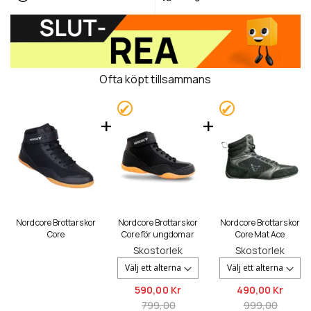
Ofta köpt tillsammans
Nordcore Brottarskor
Nordcore Brottarskor
Nordcore Brottarskor
Core
Core för ungdomar
Core Mat Ace
Skostorlek
Skostorlek
590,
00 Kr
490,
00 Kr
799,00
999,00