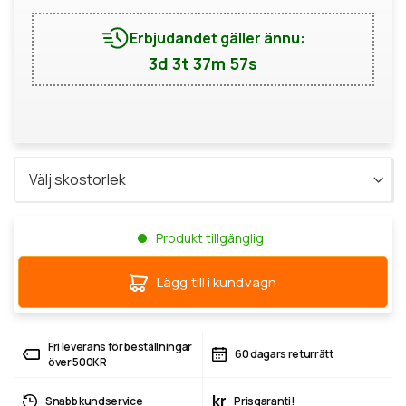
Erbjudandet gäller ännu:
3d 3t 37m 57s
Produkt tillgänglig
Lägg till i kundvagn
Fri leverans för beställningar
60 dagars returrätt
över 500KR
kr
Snabb kundservice
Prisgaranti!