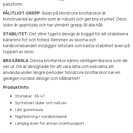
passform.
PÅLITLIGT GREPP
: Sulan på Nordcore brottarskor är
konstruerad av gummi som är robust och ger bra styvhet. Dess
sidor är upphöjda och har utmärkt grepp åt alla håll.
STABILITET:
Det yttre tygets design är byggd för att stabilisera
bärarens fot och fotled. Remmen av skorna och
kardborrebandet möjliggör slitstark och bästa stabilitet även på
toppen av skon.
BRA KÄNSLA
: Dessa brottarskor känns verkligen lika bra som de
ser ut. De är designade för att vara lätta och bekväma att
använda under längre perioder. Nordcore brottarskor har en
gedigen nordisk design och hållbarhet!
Produktinfo:
Storlekar: 36-47
Syntetiskt läder och nätväv
Lätt gummisula
Tejpfästning + kardborrband
Lämplig även för annan inomhussport