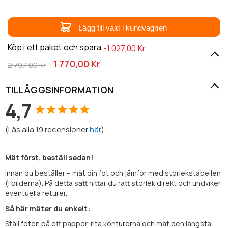
Lägg till vald i kundvagnen
Köp i ett paket och spara
-1 027,00 Kr
1 770,00 Kr
2 797,00 Kr
TILLÄGGSINFORMATION
4,7
(
Läs alla
19
recensioner
här
)
Mät först, beställ sedan!
Innan du beställer – mät din fot och jämför med storlekstabellen
(i bilderna). På detta sätt hittar du rätt storlek direkt och undviker
eventuella returer.
Så här mäter du enkelt:
Ställ foten på ett papper, rita konturerna och mät den längsta