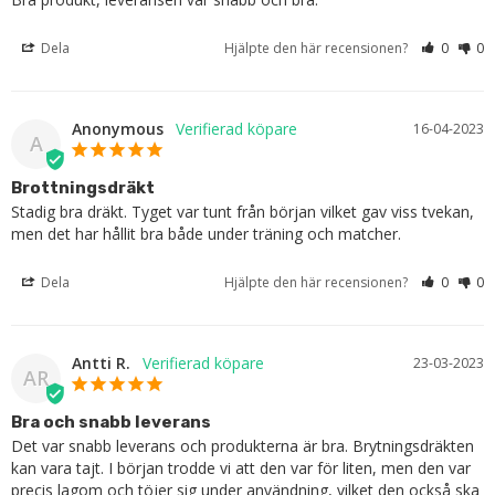
Dela
Hjälpte den här recensionen?
0
0
Anonymous
16-04-2023
A
Brottningsdräkt
Stadig bra dräkt. Tyget var tunt från början vilket gav viss tvekan, 
men det har hållit bra både under träning och matcher.
Dela
Hjälpte den här recensionen?
0
0
Antti R.
23-03-2023
AR
Bra och snabb leverans
Det var snabb leverans och produkterna är bra. Brytningsdräkten 
kan vara tajt. I början trodde vi att den var för liten, men den var 
precis lagom och töjer sig under användning, vilket den också ska 