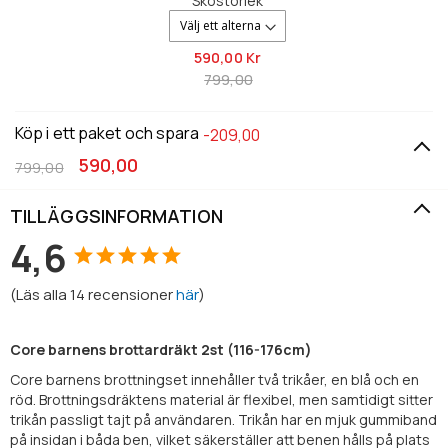
Skostorlek
590,
00 Kr
799,00
Köp i ett paket och spara
-209,00
590,00
799,00
TILLÄGGSINFORMATION
4,6
(
Läs alla
14
recensioner
här
)
Core barnens brottardräkt 2st (116-176cm)
Core barnens brottningset innehåller två trikåer, en blå och en
röd. Brottningsdräktens material är flexibel, men samtidigt sitter
trikån passligt tajt på användaren. Trikån har en mjuk gummiband
på insidan i båda ben, vilket säkerställer att benen hålls på plats