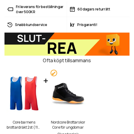
Fri leverans för beställningar
60 dagars returrätt
över 500KR
kr
Snabb kundservice
Prisgaranti!
Ofta köpt tillsammans
Core barnens
Nordcore Brottarskor
brottardräkt 2st (116-
Core för ungdomar
176cm)