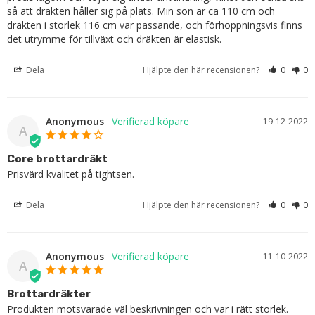
så att dräkten håller sig på plats. Min son är ca 110 cm och 
dräkten i storlek 116 cm var passande, och förhoppningsvis finns 
det utrymme för tillväxt och dräkten är elastisk.
Dela
Hjälpte den här recensionen?
0
0
Anonymous
19-12-2022
A
Core brottardräkt
Prisvärd kvalitet på tightsen.
Dela
Hjälpte den här recensionen?
0
0
Anonymous
11-10-2022
A
Brottardräkter
Produkten motsvarade väl beskrivningen och var i rätt storlek.