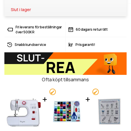
Slut i lager
Fri leverans för beställningar
60 dagars returrätt
över 500KR
kr
Snabb kundservice
Prisgaranti!
Ofta köpt tillsammans