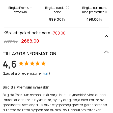
Birgitta Premium
Birgitta syset, 100
Birgitta sortiment
symaskin
delar
med pressfötter 11
delar
899,
00 Kr
499,
00 Kr
Köp i ett paket och spara
-700,00
2688,00
3388,00
TILLÄGGSINFORMATION
4,6
(
Läs alla
5
recensioner
här
)
Birgitta Premium symaskin
Birgitta Premium symaskin är varje hems symaskin! Med denna
förkortar och tar in byxbuntar, syr ny dragkedja eller kortar av
gardiner till rätt längd. 16 olika stygnsmöjligheter garanterar att
du hittar de rätta sygnen när du skall sy. Dessutom förenkar