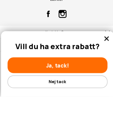
Kontakta Oss
Vill du ha extra rabatt?
Kundtjänst
Ja, tack!
© 2026 Hobbyhallen.se
Nej tack