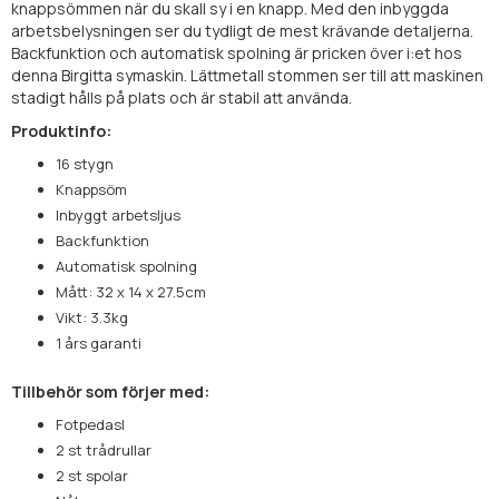
knappsömmen när du skall sy i en knapp. Med den inbyggda
arbetsbelysningen ser du tydligt de mest krävande detaljerna.
Backfunktion och automatisk spolning är pricken över i:et hos
denna Birgitta symaskin. Lättmetall stommen ser till att maskinen
stadigt hålls på plats och är stabil att använda.
Produktinfo:
16 stygn
Knappsöm
Inbyggt arbetsljus
Backfunktion
Automatisk spolning
Mått: 32 x 14 x 27.5cm
Vikt: 3.3kg
1 års garanti
Tillbehör som förjer med:
Fotpedasl
2 st trådrullar
2 st spolar