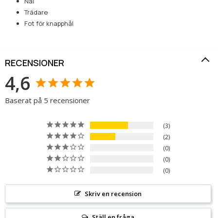
Nål
Trädare
Fot för knapphål
RECENSIONER
4,6
Baserat på 5 recensioner
3
2
0
0
0
Skriv en recension
Ställ en fråga