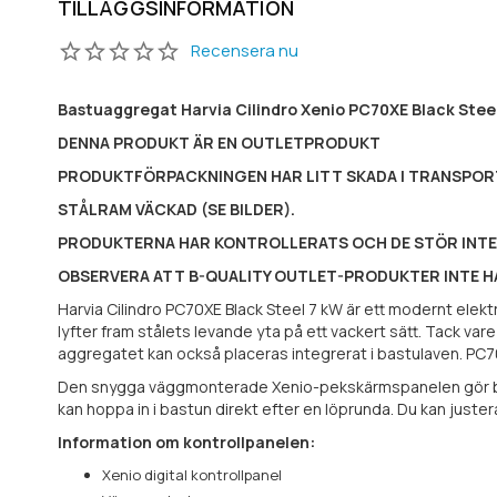
TILLÄGGSINFORMATION
Recensera nu
Bastuaggregat Harvia Cilindro Xenio PC70XE Black Steel
DENNA PRODUKT ÄR EN OUTLETPRODUKT
PRODUKTFÖRPACKNINGEN HAR LITT SKADA I TRANSPOR
STÅLRAM VÄCKAD (SE BILDER).
PRODUKTERNA HAR KONTROLLERATS OCH DE STÖR INTE 
OBSERVERA ATT B-QUALITY OUTLET-PRODUKTER INTE H
Harvia Cilindro PC70XE Black Steel 7 kW är ett modernt elekt
lyfter fram stålets levande yta på ett vackert sätt. Tack 
aggregatet kan också placeras integrerat i bastulaven. PC70XE
Den snygga väggmonterade Xenio-pekskärmspanelen gör bastu
kan hoppa in i bastun direkt efter en löprunda. Du kan juste
Information om kontrollpanelen:
Xenio digital kontrollpanel