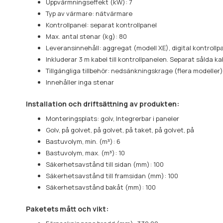
Uppvärmningseffekt (kW): 7
Typ av värmare: nätvärmare
Kontrollpanel: separat kontrollpanel
Max. antal stenar (kg): 80
Leveransinnehåll: aggregat (modell XE), digital kontrollp
Inkluderar 3 m kabel till kontrollpanelen. Separat sålda kab
Tillgängliga tillbehör: nedsänkningskrage (flera modell
Innehåller inga stenar
Installation och driftsättning av produkten:
Monteringsplats: golv, Integrerbar i paneler
Golv, på golvet, på golvet, på taket, på golvet, på
Bastuvolym, min. (m³): 6
Bastuvolym, max. (m³): 10
Säkerhetsavstånd till sidan (mm): 100
Säkerhetsavstånd till framsidan (mm): 100
Säkerhetsavstånd bakåt (mm): 100
Paketets mått och vikt: