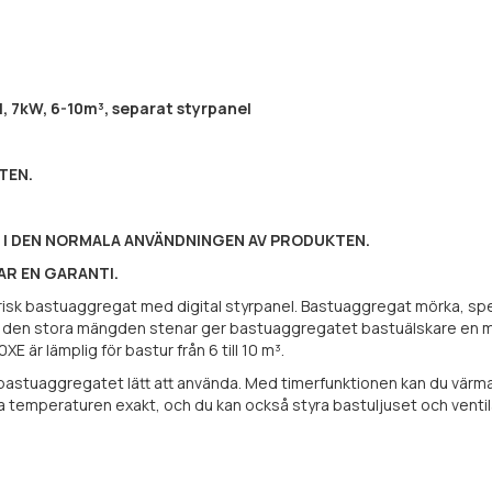
, 7kW, 6-10m³, separat styrpanel
TEN.
I DEN NORMALA ANVÄNDNINGEN AV PRODUKTEN.
AR EN GARANTI.
risk bastuaggregat med digital styrpanel. Bastuaggregat mörka, speci
vare den stora mängden stenar ger bastuaggregatet bastuälskare en
 är lämplig för bastur från 6 till 10 m³.
aggregatet lätt att använda. Med timerfunktionen kan du värma bast
ra temperaturen exakt, och du kan också styra bastuljuset och venti