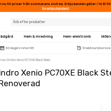
n nu till priser från sommarens slutrea. Erbjudanden gäller i
1d 6t 5
Se erbjudanden!
trädgård
Hem & inredning
Hem-elektronik
Möbl
60 dagars returrätt
Snabb kundservice
ia Cilindro Xenio PC70XE Black Steel,...
indro Xenio PC70XE Black Ste
 Renoverad