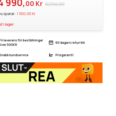
4 990,
00 Kr
6290,00
u sparar:
1 300,00 Kr
ut i lager
Fri leverans för beställningar
60 dagars returrätt
över 500KR
kr
Snabb kundservice
Prisgaranti!