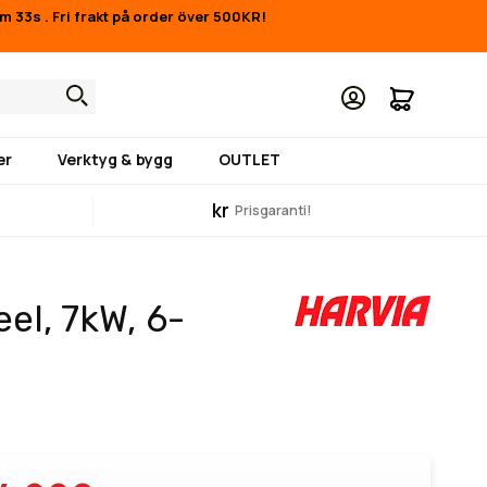
0m 32s
.
Fri frakt på order över 500KR!
Min kund
er
Verktyg & bygg
OUTLET
kr
Prisgaranti!
el, 7kW, 6-