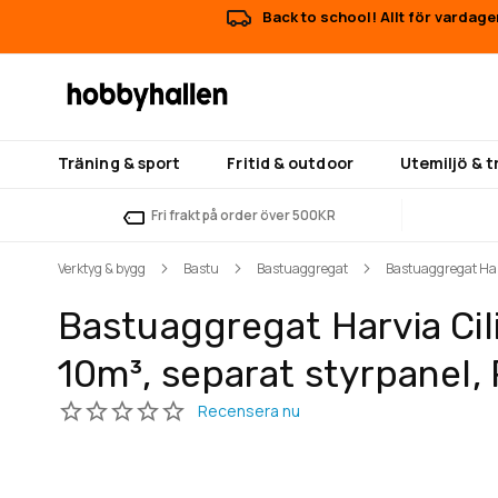
Back to school! Allt för vardage
Träning & sport
Fritid & outdoor
Utemiljö & 
Fri frakt på order över 500KR
Verktyg & bygg
Bastu
Bastuaggregat
Bastuaggregat Harv
Bastuaggregat Harvia Cil
10m³, separat styrpanel,
Hoppa
Hoppa
till
till