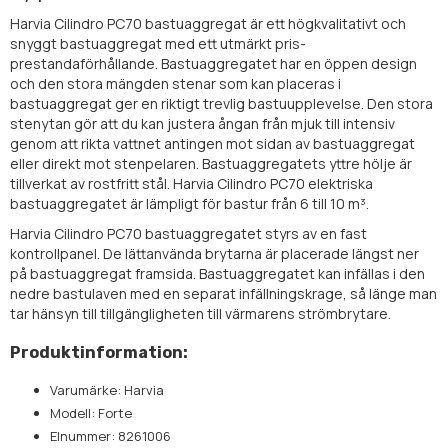
Harvia Cilindro PC70 bastuaggregat är ett högkvalitativt och
snyggt bastuaggregat med ett utmärkt pris-
prestandaförhållande. Bastuaggregatet har en öppen design
och den stora mängden stenar som kan placeras i
bastuaggregat ger en riktigt trevlig bastuupplevelse. Den stora
stenytan gör att du kan justera ångan från mjuk till intensiv
genom att rikta vattnet antingen mot sidan av bastuaggregat
eller direkt mot stenpelaren. Bastuaggregatets yttre hölje är
tillverkat av rostfritt stål. Harvia Cilindro PC70 elektriska
bastuaggregatet är lämpligt för bastur från 6 till 10 m³.
Harvia Cilindro PC70 bastuaggregatet styrs av en fast
kontrollpanel. De lättanvända brytarna är placerade längst ner
på bastuaggregat framsida. Bastuaggregatet kan infällas i den
nedre bastulaven med en separat infällningskrage, så länge man
tar hänsyn till tillgängligheten till värmarens strömbrytare.
Produktinformation:
Varumärke: Harvia
Modell: Forte
Elnummer: 8261006