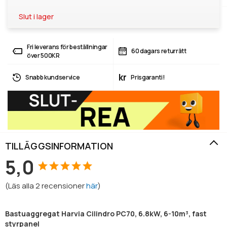
Slut i lager
Fri leverans för beställningar
60 dagars returrätt
över 500KR
kr
Snabb kundservice
Prisgaranti!
TILLÄGGSINFORMATION
5,0
(
Läs alla
2
recensioner
här
)
Bastuaggregat Harvia Cilindro PC70, 6.8kW, 6-10m³, fast
styrpanel