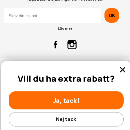
OK
Läs mer
Kontakta Oss
Vill du ha extra rabatt?
Kundtjänst
Ja, tack!
© 2026 Hobbyhallen.se
Nej tack