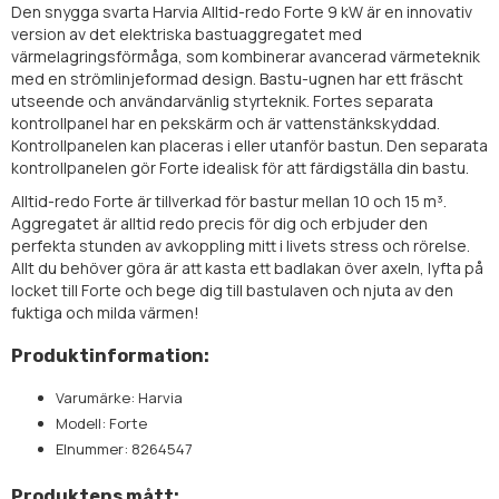
Den snygga svarta Harvia Alltid-redo Forte 9 kW är en innovativ
version av det elektriska bastuaggregatet med
värmelagringsförmåga, som kombinerar avancerad värmeteknik
med en strömlinjeformad design. Bastu-ugnen har ett fräscht
utseende och användarvänlig styrteknik. Fortes separata
kontrollpanel har en pekskärm och är vattenstänkskyddad.
Kontrollpanelen kan placeras i eller utanför bastun. Den separata
kontrollpanelen gör Forte idealisk för att färdigställa din bastu.
Alltid-redo Forte är tillverkad för bastur mellan 10 och 15 m³.
Aggregatet är alltid redo precis för dig och erbjuder den
perfekta stunden av avkoppling mitt i livets stress och rörelse.
Allt du behöver göra är att kasta ett badlakan över axeln, lyfta på
locket till Forte och bege dig till bastulaven och njuta av den
fuktiga och milda värmen!
Produktinformation:
Varumärke: Harvia
Modell: Forte
Elnummer: 8264547
Produktens mått: