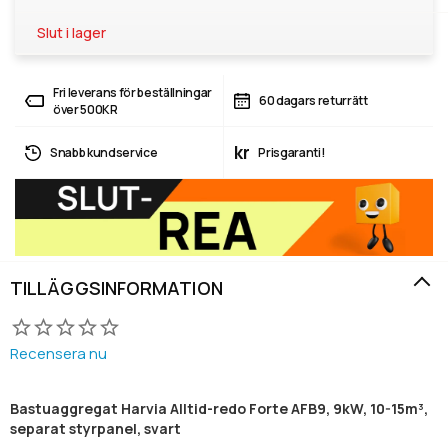
Slut i lager
Fri leverans för beställningar
60 dagars returrätt
över 500KR
kr
Snabb kundservice
Prisgaranti!
TILLÄGGSINFORMATION
Recensera nu
Bastuaggregat Harvia Alltid-redo Forte AFB9, 9kW, 10-15m³,
separat styrpanel, svart