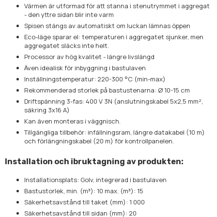
Värmen är utformad för att stanna i stenutrymmet i aggregat
- den yttre sidan blir inte varm
Spisen stängs av automatiskt om luckan lämnas öppen
Eco-läge sparar el: temperaturen i aggregatet sjunker, men
aggregatet släcks inte helt.
Processor av hög kvalitet - längre livslängd
Även idealisk för inbyggning i bastulaven
Inställningstemperatur: 220-300 °C (min-max)
Rekommenderad storlek på bastustenarna: Ø 10-15 cm
Driftspänning 3-fas: 400 V 3N (anslutningskabel 5x2,5 mm²,
säkring 3x16 A)
Kan även monteras i väggnisch.
Tillgängliga tillbehör: infällningsram, längre datakabel (10 m)
och förlängningskabel (20 m) för kontrollpanelen.
Installation och ibruktagning av produkten:
Installationsplats: Golv, integrerad i bastulaven
Bastustorlek, min. (m³): 10 max. (m³): 15
Säkerhetsavstånd till taket (mm): 1 000
Säkerhetsavstånd till sidan (mm): 20