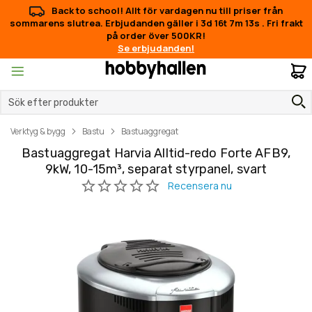
Back to school! Allt för vardagen nu till priser från
sommarens slutrea. Erbjudanden gäller i
3d 16t 7m 13s
.
Fri frakt
på order över 500KR!
Se erbjudanden!
M
Verktyg & bygg
Bastu
Bastuaggregat
Bastuaggregat Harvia Alltid-redo Forte AFB9,
9kW, 10-15m³, separat styrpanel, svart
Hoppa
Hoppa
till
till
slutet
början
av
av
bildgalleriet
bildgalleriet