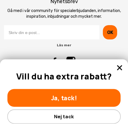
Nyhetsbrev
Gå med i vår community för specialerbjudanden, information,
inspiration, inbjudningar och mycket mer.
OK
Läs mer
Vill du ha extra rabatt?
Kontakta Oss
Kundtjänst
Ja, tack!
Nej tack
© 2026 Hobbyhallen.se