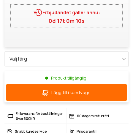
Erbjudandet gäller ännu:
0d 17t 0m 9s
Produkt tillgänglig
Lägg till i kundvagn
Fri leverans för beställningar
60 dagars returrätt
över 500KR
kr
Snabb kundservice
Prisgaranti!