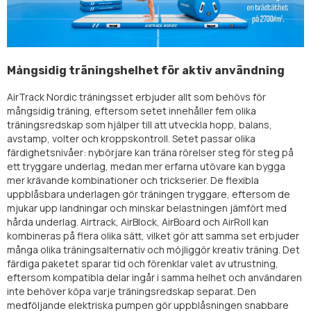
Mångsidig träningshelhet för aktiv användning
AirTrack Nordic träningsset erbjuder allt som behövs för
mångsidig träning, eftersom setet innehåller fem olika
träningsredskap som hjälper till att utveckla hopp, balans,
avstamp, volter och kroppskontroll. Setet passar olika
färdighetsnivåer: nybörjare kan träna rörelser steg för steg på
ett tryggare underlag, medan mer erfarna utövare kan bygga
mer krävande kombinationer och trickserier. De flexibla
uppblåsbara underlagen gör träningen tryggare, eftersom de
mjukar upp landningar och minskar belastningen jämfört med
hårda underlag. Airtrack, AirBlock, AirBoard och AirRoll kan
kombineras på flera olika sätt, vilket gör att samma set erbjuder
många olika träningsalternativ och möjliggör kreativ träning. Det
färdiga paketet sparar tid och förenklar valet av utrustning,
eftersom kompatibla delar ingår i samma helhet och användaren
inte behöver köpa varje träningsredskap separat. Den
medföljande elektriska pumpen gör uppblåsningen snabbare