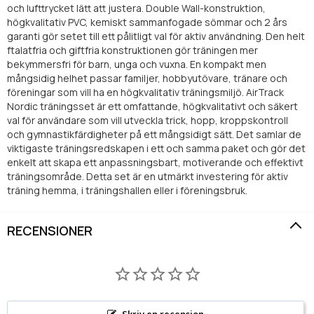
och lufttrycket lätt att justera. Double Wall-konstruktion,
högkvalitativ PVC, kemiskt sammanfogade sömmar och 2 års
garanti gör setet till ett pålitligt val för aktiv användning. Den helt
ftalatfria och giftfria konstruktionen gör träningen mer
bekymmersfri för barn, unga och vuxna. En kompakt men
mångsidig helhet passar familjer, hobbyutövare, tränare och
föreningar som vill ha en högkvalitativ träningsmiljö. AirTrack
Nordic träningsset är ett omfattande, högkvalitativt och säkert
val för användare som vill utveckla trick, hopp, kroppskontroll
och gymnastikfärdigheter på ett mångsidigt sätt. Det samlar de
viktigaste träningsredskapen i ett och samma paket och gör det
enkelt att skapa ett anpassningsbart, motiverande och effektivt
träningsområde. Detta set är en utmärkt investering för aktiv
träning hemma, i träningshallen eller i föreningsbruk.
RECENSIONER
Skriv en recension