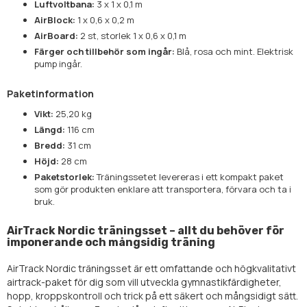
Luftvoltbana:
3 x 1 x 0,1 m
AirBlock:
1 x 0,6 x 0,2 m
AirBoard:
2 st, storlek 1 x 0,6 x 0,1 m
Färger och tillbehör som ingår:
Blå, rosa och mint. Elektrisk
pump ingår.
Paketinformation
Vikt:
25,20 kg
Längd:
116 cm
Bredd:
31 cm
Höjd:
28 cm
Paketstorlek:
Träningssetet levereras i ett kompakt paket
som gör produkten enklare att transportera, förvara och ta i
bruk.
AirTrack Nordic träningsset – allt du behöver för
imponerande och mångsidig träning
AirTrack Nordic träningsset är ett omfattande och högkvalitativt
airtrack-paket för dig som vill utveckla gymnastikfärdigheter,
hopp, kroppskontroll och trick på ett säkert och mångsidigt sätt.