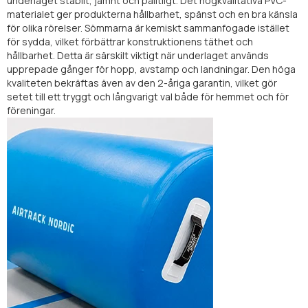
underlaget stabilt, jämnt och pålitligt. Det högkvalitativa PVC-
materialet ger produkterna hållbarhet, spänst och en bra känsla
för olika rörelser. Sömmarna är kemiskt sammanfogade istället
för sydda, vilket förbättrar konstruktionens täthet och
hållbarhet. Detta är särskilt viktigt när underlaget används
upprepade gånger för hopp, avstamp och landningar. Den höga
kvaliteten bekräftas även av den 2-åriga garantin, vilket gör
setet till ett tryggt och långvarigt val både för hemmet och för
föreningar.