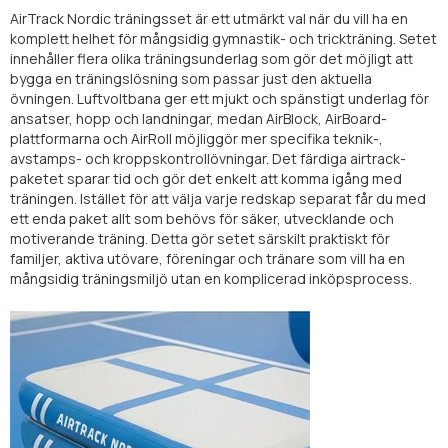
AirTrack Nordic träningsset är ett utmärkt val när du vill ha en
komplett helhet för mångsidig gymnastik- och trickträning. Setet
innehåller flera olika träningsunderlag som gör det möjligt att
bygga en träningslösning som passar just den aktuella
övningen. Luftvoltbana ger ett mjukt och spänstigt underlag för
ansatser, hopp och landningar, medan AirBlock, AirBoard-
plattformarna och AirRoll möjliggör mer specifika teknik-,
avstamps- och kroppskontrollövningar. Det färdiga airtrack-
paketet sparar tid och gör det enkelt att komma igång med
träningen. Istället för att välja varje redskap separat får du med
ett enda paket allt som behövs för säker, utvecklande och
motiverande träning. Detta gör setet särskilt praktiskt för
familjer, aktiva utövare, föreningar och tränare som vill ha en
mångsidig träningsmiljö utan en komplicerad inköpsprocess.