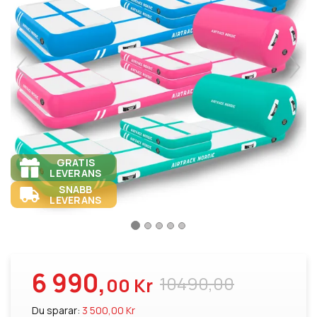
GRATIS
LEVERANS
SNABB
LEVERANS
6 990,
10490,00
00 Kr
Du sparar:
3 500,00 Kr