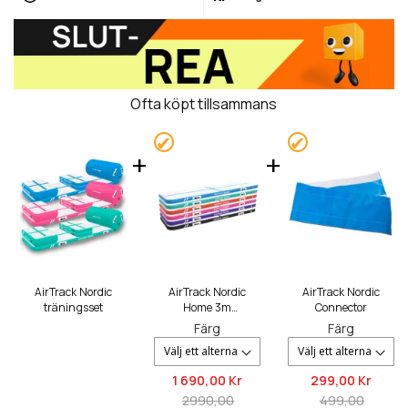
Ofta köpt tillsammans
AirTrack Nordic
AirTrack Nordic
AirTrack Nordic
träningsset
Home 3m
Connector
Luftvoltbana
Färg
Färg
1 690,
00 Kr
299,
00 Kr
2990,00
499,00