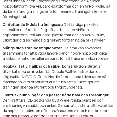
Setet innehåller en 3 meter lång luftvoltbana, en AirBlock-
hoppplattform, två AirBoard-plattformar och en AirRoll-rulle, så
du får en färdig träningsmiljö för hemmet, träningshallen eller
föreningsbruk.
Omfattande 5-delat träningsset
: Det färdiga paketet
innehåller en 3 meter lång luftvoltbana, en AirBlock-
hoppplattform, två AirBoard-plattformar och en AirRoll-rulle,
vilket ger dig en mångsidig helhet för träning på olika nivåer.
Mångsidiga träningsmöjligheter
: Delarna kan användas
tillsammans för att bygga längre banor, högre hopp och olika
trickkombinationer, eller separat för att träna enskilda rörelser.
Högkvalitativ, hållbar och säker konstruktion
: Setet är
tillverkat med en mycket tät Double Wall-konstruktion och
högkvalitativ PVC. AirTrack Nordic är den enda tillverkaren på
marknaden vars produkter är helt ftalatfria, vilket gör att
träningen sker på ett rent och tryggt underlag.
Elektrisk pump ingår och passar både hem och föreningar
:
Den kraftfulla, CE-godkända 600 W elektriska pumpen gör
användningen snabb och enkel. Genom att justera lufttrycket kan
du anpassa spänsten efter användarens vikt och de rörelser
som ska tränas, vilket gör setet till ett utmärkt val för