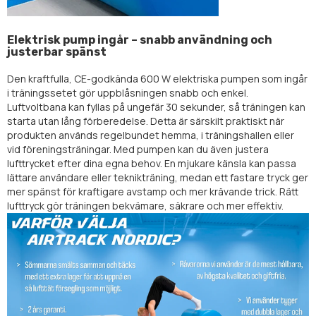
Elektrisk pump ingår – snabb användning och
justerbar spänst
Den kraftfulla, CE-godkända 600 W elektriska pumpen som ingår
i träningssetet gör uppblåsningen snabb och enkel.
Luftvoltbana kan fyllas på ungefär 30 sekunder, så träningen kan
starta utan lång förberedelse. Detta är särskilt praktiskt när
produkten används regelbundet hemma, i träningshallen eller
vid föreningsträningar. Med pumpen kan du även justera
lufttrycket efter dina egna behov. En mjukare känsla kan passa
lättare användare eller teknikträning, medan ett fastare tryck ger
mer spänst för kraftigare avstamp och mer krävande trick. Rätt
lufttryck gör träningen bekvämare, säkrare och mer effektiv.