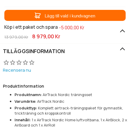
Lägg till vald i kundvagnen
Köp i ett paket och spara
-5 000,00 Kr
8 979,00 Kr
13 979,00 Kr
TILLÄGGSINFORMATION
Recensera nu
Produktinformation
Produktnamn:
AirTrack Nordic träningsset
Varumärke:
AirTrack Nordic
Produkttyp:
Komplett airtrack-träningspaket för gymnastik,
trickträning och kroppskontroll
Innehåll:
1 x AirTrack Nordic Home luftvoltbana, 1 x AirBlock, 2 x
AirBoard och 1 x AirRoll