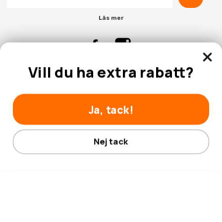
Läs mer
Vill du ha extra rabatt?
Kontakta Oss
Kundtjänst
Ja, tack!
Nej tack
© 2026 Hobbyhallen.se