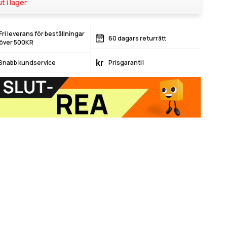
ut i lager
Fri leverans för beställningar
60 dagars returrätt
över 500KR
kr
Snabb kundservice
Prisgaranti!