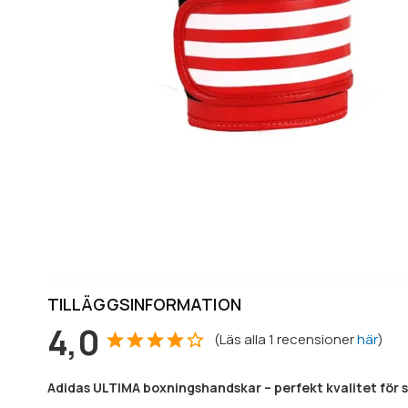
TILLÄGGSINFORMATION
4,0
(
Läs alla
1
recensioner
här
)
Adidas ULTIMA boxningshandskar – perfekt kvalitet för s