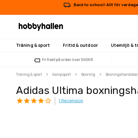
Back to school! Allt för vardag
Träning & sport
Fritid & outdoor
Utemiljö & 
Fri frakt på order över 500KR
Träning & sport
Kampsport
Boxning
Boxningshandskar
Adidas Ultima boxningsh
1
Recension
Hoppa
Hoppa
till
till