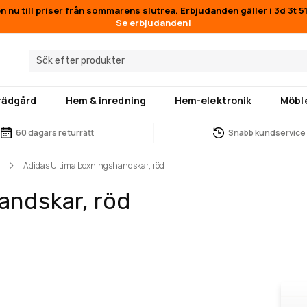
en nu till priser från sommarens slutrea. Erbjudanden gäller i
3d 3t 5
Se erbjudanden!
trädgård
Hem & inredning
Hem-elektronik
Möbl
60 dagars returrätt
Snabb kundservice
Adidas Ultima boxningshandskar, röd
andskar, röd