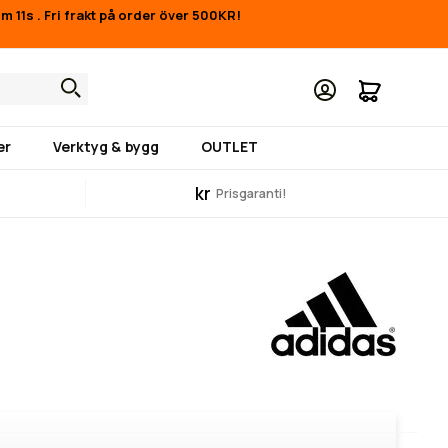
1m 11s
.
Fri frakt på order över 500KR!
Min kund
er
Verktyg & bygg
OUTLET
kr
Prisgaranti!