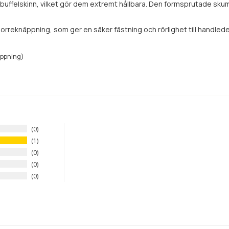
ta buffelskinn, vilket gör dem extremt hållbara. Den formsprutade s
rreknäppning, som ger en säker fästning och rörlighet till handlede
oppning)
0
1
0
0
0