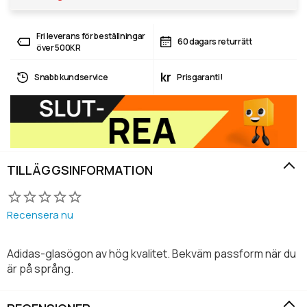
Fri leverans för beställningar
60 dagars returrätt
över 500KR
kr
Snabb kundservice
Prisgaranti!
TILLÄGGSINFORMATION
Recensera nu
Adidas-glasögon av hög kvalitet. Bekväm passform när du
är på språng.