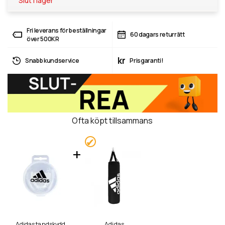
Slut i lager
Fri leverans för beställningar
60 dagars returrätt
över 500KR
kr
Snabb kundservice
Prisgaranti!
Ofta köpt tillsammans
Adidas tandskydd
Adidas