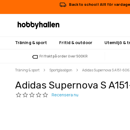
Back to school! Allt för vardage
Träning & sport
Fritid & outdoor
Utemiljö & 
Fri frakt på order över 500KR
Träning & sport
Sportglasögon
Adidas Supernova S A151-606
Adidas Supernova S A15
Hoppa
Hoppa
till
till