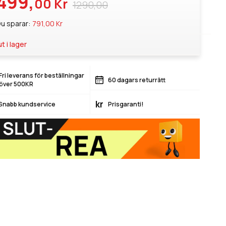
499,
00 Kr
1290,00
u sparar:
791,00 Kr
ut i lager
Fri leverans för beställningar
60 dagars returrätt
över 500KR
kr
Snabb kundservice
Prisgaranti!