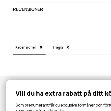
RECENSIONER
Recensioner
Frågor
Nyhetsbrev
Vill du ha extra rabatt på ditt k
Gå med i vår community för specialerbjudanden, information, 
inbjudningar och mycket mer.
Som prenumerant får du exklusiva förmåner och förtur 
kampanjer – före alla andra!