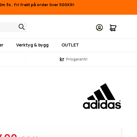
12m 3s
.
Fri frakt på order över 500KR!
Min kund
er
Verktyg & bygg
OUTLET
kr
Prisgaranti!