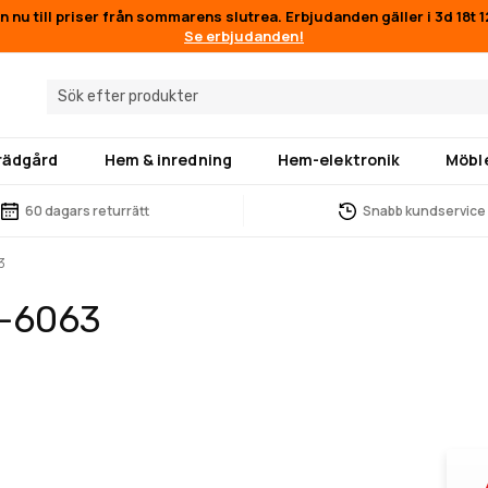
n nu till priser från sommarens slutrea. Erbjudanden gäller i
3d 18t 
Se erbjudanden!
trädgård
Hem & inredning
Hem-elektronik
Möbl
60 dagars returrätt
Snabb kundservice
3
1-6063